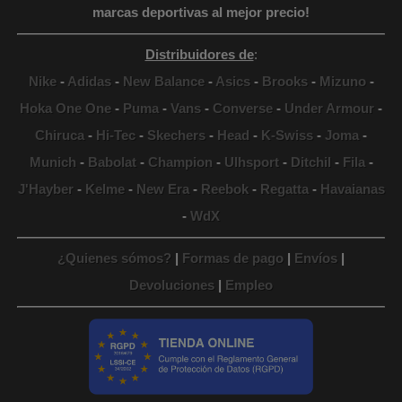
marcas deportivas al mejor precio!
Distribuidores de
:
Nike
-
Adidas
-
New Balance
-
Asics
-
Brooks
-
Mizuno
-
Hoka One One
-
Puma
-
Vans
-
Converse
-
Under Armour
-
Chiruca
-
Hi-Tec
-
Skechers
-
Head
-
K-Swiss
-
Joma
-
Munich
-
Babolat
-
Champion
-
Ulhsport
-
Ditchil
-
Fila
-
J'Hayber
-
Kelme
-
New Era
-
Reebok
-
Regatta
-
Havaianas
-
WdX
¿Quienes sómos?
|
Formas de pago
|
Envíos
|
Devoluciones
|
Empleo