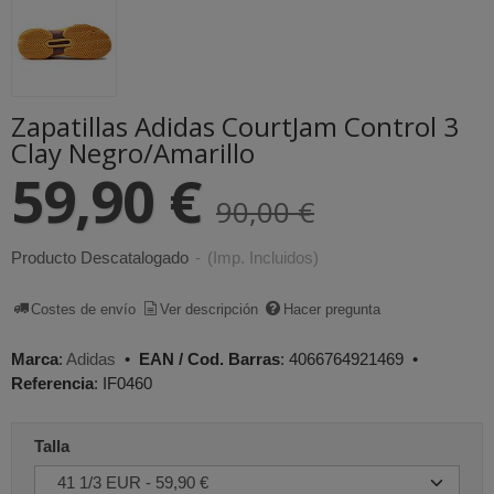
Zapatillas Adidas CourtJam Control 3
Clay Negro/Amarillo
59,90 €
90,00 €
Producto Descatalogado
-
(Imp. Incluidos)
Costes de envío
Ver descripción
Hacer pregunta
Marca
:
Adidas
•
EAN / Cod. Barras
:
4066764921469
•
Referencia
:
IF0460
Talla