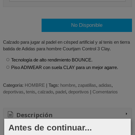
No Disponible
Calzado para jugar al padel en césped artificial y al tenis en tierra
batida de Adidas para hombre Courtjam Control 3 Clay.
Tecnología de alto rendimiento BOUNCE.
Piso ADIWEAR con suela CLAY para un mejor agarre.
Categoría:
HOMBRE
|
Tags:
hombre
zapatillas
adidas
deportivas
tenis
calzado
padel
deportivos
|
Comentarios
Descripción
Antes de continuar...
Comentarios