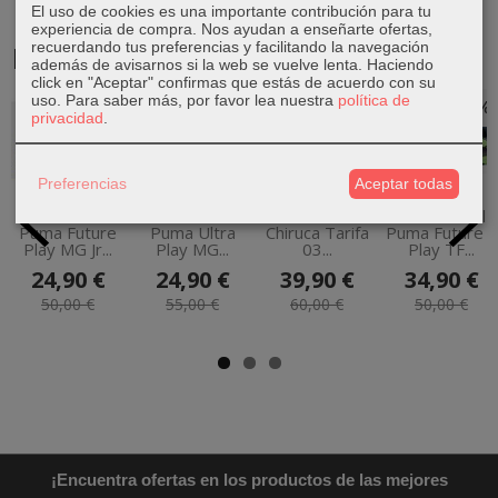
El uso de cookies es una importante contribución para tu
experiencia de compra. Nos ayudan a enseñarte ofertas,
recuerdando tus preferencias y facilitando la navegación
Productos Relacionados
además de avisarnos si la web se vuelve lenta. Haciendo
click en "Aceptar" confirmas que estás de acuerdo con su
uso.
Para saber más, por favor lea nuestra
política de
-50 %
-55 %
-34 %
-30 %
privacidad
.
Preferencias
Aceptar todas
Bota Fútbol
Bota Fútbol
Sandalias
Bota Fútbol
Puma Future
Puma Ultra
Chiruca Tarifa
Puma Future 7
Play MG Jr...
Play MG...
03...
Play TF...
24,90 €
24,90 €
39,90 €
34,90 €
50,00 €
55,00 €
60,00 €
50,00 €
¡Encuentra ofertas en los productos de las mejores