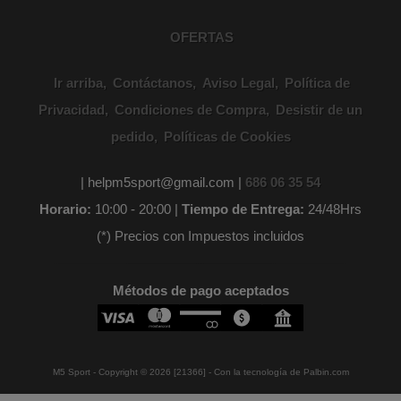
OFERTAS
Ir arriba
Contáctanos
Aviso Legal
Política de
Privacidad
Condiciones de Compra
Desistir de un
pedido
Políticas de Cookies
| helpm5sport@gmail.com |
686 06 35 54
Horario:
10:00 - 20:00 |
Tiempo de Entrega:
24/48Hrs
(*) Precios con Impuestos incluidos
Métodos de pago aceptados
M5 Sport
- Copyright © 2026 [21366] - Con la tecnología de Palbin.com