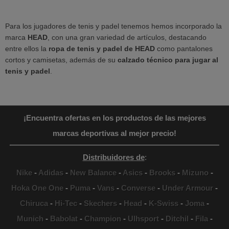
Para los jugadores de tenis y padel tenemos hemos incorporado la
marca
HEAD
, con una gran variedad de artículos, destacando
entre ellos la
ropa de tenis y padel de HEAD
como pantalones
cortos y camisetas, además de su
calzado técnico para jugar al
tenis y padel
.
¡Encuentra ofertas en los productos de las mejores
marcas deportivas al mejor precio!
Distribuidores de
:
Nike
-
Adidas
-
New Balance
-
Asics
-
Brooks
-
Mizuno
-
Hoka One One
-
Puma
-
Vans
-
Converse
-
Under Armour
-
Chiruca
-
Hi-Tec
-
Skechers
-
Head
-
K-Swiss
-
Joma
-
Munich
-
Babolat
-
Champion
-
Ulhsport
-
Ditchil
-
Fila
-