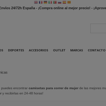
 Envíos 24/72h España - ¡Compra online al mejor precio! - ¡Apr
OS
DEPORTES
ACCESORIOS
OUTLET
MARCAS
CONTACTO
nicas
g
puedes encontrar
camisetas para correr de mujer
de las mejores m
r
y recibirlas en 24-48 horas!