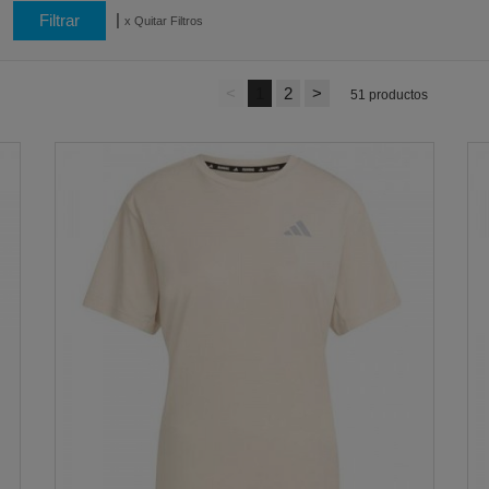
|
x Quitar Filtros
<
1
2
>
51 productos