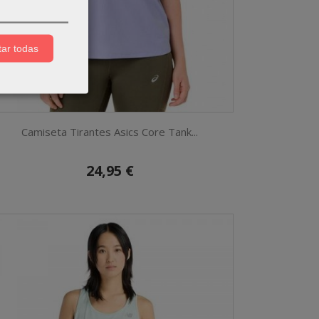
ar todas
Camiseta Tirantes Asics Core Tank...
24,95 €