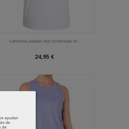
Camiseta Adidas Run Essentials W...
24,95 €
Nos ayudan
más de
s de