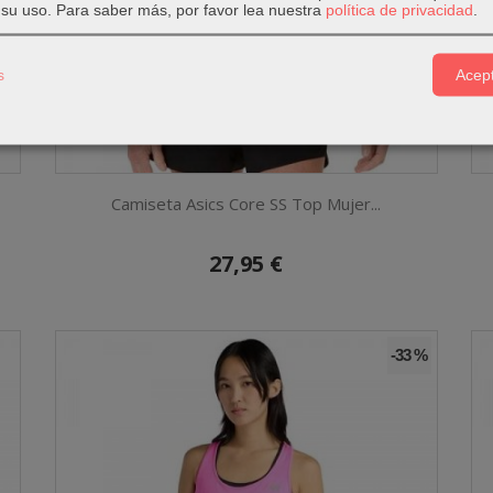
su uso.
Para saber más, por favor lea nuestra
política de privacidad
.
s
Acept
Camiseta Asics Core SS Top Mujer...
27,95 €
-33 %