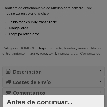
Camiseta de entrenamiento de Mizuno para hombre Core
Impulse LS en color gris claro.
Tejido técnico muy transpirable.
Manga larga.
Logotipo reflectante.
Categoría:
HOMBRE
|
Tags:
camiseta
hombre
running
fitness
entrenamiento
mizuno
ropa
textil
manga-larga
|
Comentarios
Descripción
Costes de Envío
Comentarios
Antes de continuar...