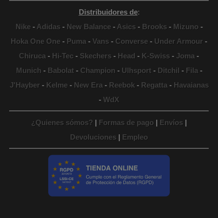
Distribuidores de
:
Nike
-
Adidas
-
New Balance
-
Asics
-
Brooks
-
Mizuno
-
Hoka One One
-
Puma
-
Vans
-
Converse
-
Under Armour
-
Chiruca
-
Hi-Tec
-
Skechers
-
Head
-
K-Swiss
-
Joma
-
Munich
-
Babolat
-
Champion
-
Ulhsport
-
Ditchil
-
Fila
-
J'Hayber
-
Kelme
-
New Era
-
Reebok
-
Regatta
-
Havaianas
-
WdX
¿Quienes sómos?
|
Formas de pago
|
Envíos
|
Devoluciones
|
Empleo