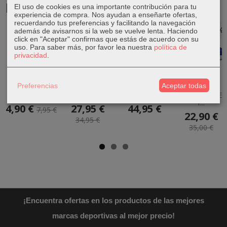
Productos Relacionados
El uso de cookies es una importante contribución para tu
experiencia de compra. Nos ayudan a enseñarte ofertas,
recuerdando tus preferencias y facilitando la navegación
-38 %
-20 %
-35 %
además de avisarnos si la web se vuelve lenta. Haciendo
click en "Aceptar" confirmas que estás de acuerdo con su
uso.
Para saber más, por favor lea nuestra
política de
privacidad
.
Medias Fútbol
Bañador Puma
Falda Adidas
Zapatillas
Preferencias
Aceptar todas
Adidas Milano
Swim Classic
Club Skirt
Adidas
16 Rojas
Mujer Negro
Negra
Runfalcon 5 EL
I...
4,90 €
27,95 €
44,95 €
7,95 €
22,90 €
34,95 €
35,00 €
¡Encuentra ofertas en los productos de las mejores
marcas deportivas al mejor precio!