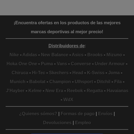
¡Encuentra ofertas en los productos de las mejores
marcas deportivas al mejor precio!
Distribuidores de
:
Nike
-
Adidas
-
New Balance
-
Asics
-
Brooks
-
Mizuno
-
Hoka One One
-
Puma
-
Vans
-
Converse
-
Under Armour
-
Chiruca
-
Hi-Tec
-
Skechers
-
Head
-
K-Swiss
-
Joma
-
Munich
-
Babolat
-
Champion
-
Ulhsport
-
Ditchil
-
Fila
-
J'Hayber
-
Kelme
-
New Era
-
Reebok
-
Regatta
-
Havaianas
-
WdX
¿Quienes sómos?
|
Formas de pago
|
Envíos
|
Devoluciones
|
Empleo