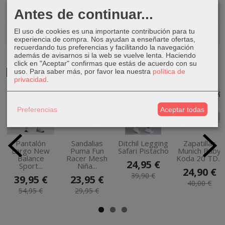
Costes de Envío
Antes de continuar...
El uso de cookies es una importante contribución para tu
Comentarios
experiencia de compra. Nos ayudan a enseñarte ofertas,
recuerdando tus preferencias y facilitando la navegación
además de avisarnos si la web se vuelve lenta. Haciendo
click en "Aceptar" confirmas que estás de acuerdo con su
Productos Relacionados
uso.
Para saber más, por favor lea nuestra
política de
privacidad
.
-27 %
-20 %
-37 %
-38 %
Preferencias
Aceptar todas
Pantalón
Sandalias
Ditchil Legging
Zapatillas
Largo New
Puma Fun
Safari Pistacho
Munich Baby
Balance
Racer Mesh
Koda 20 TD...
24,95 €
Sport...
Niña...
24,90 €
39,90 €
39,95 €
23,95 €
40,00 €
54,95 €
29,95 €