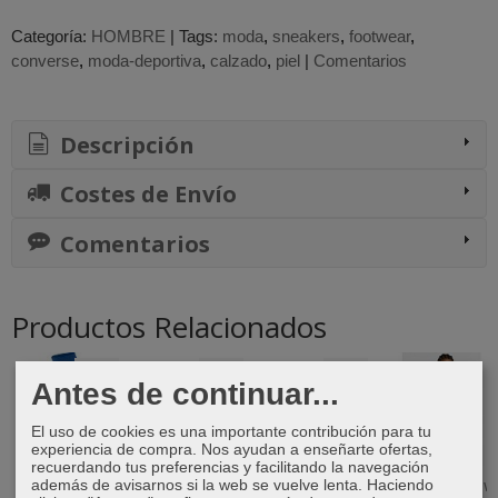
Categoría:
HOMBRE
|
Tags:
moda
sneakers
footwear
converse
moda-deportiva
calzado
piel
|
Comentarios
Descripción
Costes de Envío
Comentarios
Productos Relacionados
-40 %
-40 %
-9 %
Antes de continuar...
El uso de cookies es una importante contribución para tu
experiencia de compra. Nos ayudan a enseñarte ofertas,
recuerdando tus preferencias y facilitando la navegación
Medias Nike
Zapatillas
Zapatillas
Camiseta New
además de avisarnos si la web se vuelve lenta. Haciendo