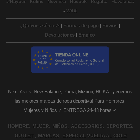
J'Hayber
-
Kelme
-
New Era
-
Reebok
-
Regatta
-
Havaianas
-
WdX
¿Quienes sómos?
|
Formas de pago
|
Envíos
|
Devoluciones
|
Empleo
Nike, Asics, New Balance, Puma, Mizuno, HOKA...¡tenemos
las mejores marcas de ropa deportiva! Para Hombres,
Mujeres y Niños ✓ ENTREGA 24-48 horas ✓
HOMBRE
MUJER
NIÑOS
ACCESORIOS
DEPORTES
OUTLET
MARCAS
ESPECIAL VUELTA AL COLE