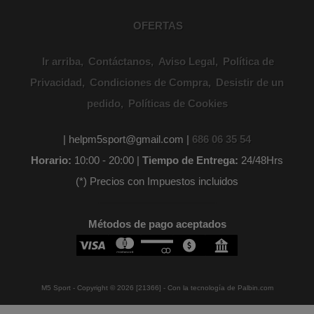
OFERTAS
Ir arriba
Contáctanos
Aviso Legal
Política de
Privacidad
Condiciones de Compra
Desistir de un
pedido
Políticas de Cookies
| helpm5sport@gmail.com |
686 06 35 54
Horario:
10:00 - 20:00 |
Tiempo de Entrega:
24/48Hrs
(*) Precios con Impuestos incluidos
Métodos de pago aceptados
M5 Sport
- Copyright © 2026 [21366] - Con la tecnología de Palbin.com