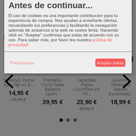
Costes de Envío
Antes de continuar...
Comentarios
El uso de cookies es una importante contribución para tu
experiencia de compra. Nos ayudan a enseñarte ofertas,
recuerdando tus preferencias y facilitando la navegación
además de avisarnos si la web se vuelve lenta. Haciendo
Productos Relacionados
click en "Aceptar" confirmas que estás de acuerdo con su
uso.
Para saber más, por favor lea nuestra
política de
privacidad
.
-25 %
-20 %
Preferencias
Aceptar todas
Chanclas Puma
Pantalón
Zapatillas
Guantes
Epic Flip v2 Jr...
Corto New
Puma
Gimnasio
Balance
Courtflex v3
Adidas
14,95 €
Sport...
PS...
Essentials...
19,95 €
39,95 €
23,90 €
18,99 €
30,00 €