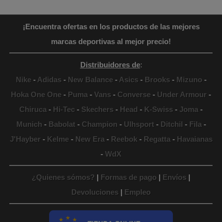
¡Encuentra ofertas en los productos de las mejores
marcas deportivas al mejor precio!
Distribuidores de
:
Nike
-
Adidas
-
New Balance
-
Asics
-
Brooks
-
Mizuno
-
Hoka One One
-
Puma
-
Vans
-
Converse
-
Under Armour
-
Chiruca
-
Hi-Tec
-
Skechers
-
Head
-
K-Swiss
-
Joma
-
Munich
-
Babolat
-
Champion
-
Ulhsport
-
Ditchil
-
Fila
-
J'Hayber
-
Kelme
-
New Era
-
Reebok
-
Regatta
-
Havaianas
-
WdX
¿Quienes sómos?
|
Formas de pago
|
Envíos
|
Devoluciones
|
Empleo