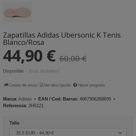
Zapatillas Adidas Ubersonic K Tenis
Blanco/Rosa
44,90 €
60,00 €
Disponible
-
(Imp. Incluidos)
Costes de envío
Ver descripción
Hacer pregunta
Marca
:
Adidas
•
EAN / Cod. Barras
:
4067906268695
•
Referencia
:
JH5121
Talla