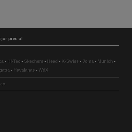
jor precio!
ca
-
Hi-Tec
-
Skechers
-
Head
-
K-Swiss
-
Joma
-
Munich
-
gatta
-
Havaianas
-
WdX
eo