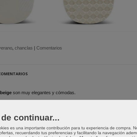
verano
chanclas
|
Comentarios
OMENTARIOS
 beige
son muy elegantes y cómodas.
textil.
.
de continuar...
a para chica Epic Flip beige
está compuesta de goma con patrón d
okies es una importante contribución para tu experiencia de compra. 
ofertas, recuerdando tus preferencias y facilitando la navegación ade