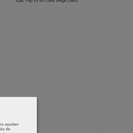
Epic Flip v2 en color beige claro.
e agarre.
Nos ayudan
más de