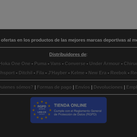
 ofertas en los productos de las mejores marcas deportivas al me
Distribuidores de
:
Hoka One One
-
Puma
-
Vans
-
Converse
-
Under Armour
-
Chiru
lhsport
-
Ditchil
-
Fila
-
J'Hayber
-
Kelme
-
New Era
-
Reebok
-
Re
uienes sómos?
|
Formas de pago
|
Envíos
|
Devoluciones
|
Empl