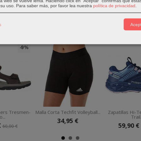
 la web se vuelve lenta. Haciendo click en "Aceptar" confirmas que está
su uso.
Para saber más, por favor lea nuestra
política de privacidad
.
s
Acept
-9 %
hers Tresmen-
Malla Corta Techfit Volleyball...
Zapatillas Hi-
...
Trail.
34,95 €
€
59,90 €
60,00 €