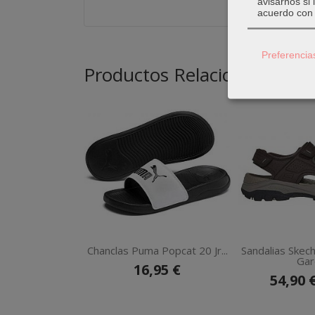
avisarnos si
acuerdo con 
Preferencia
Productos Relacionados
Chanclas Puma Popcat 20 Jr...
Sandalias Skec
Garo
16,95 €
54,90 