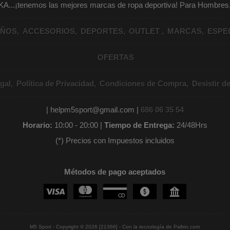
KA...¡tenemos las mejores marcas de ropa deportiva! Para Hombr
IÑOS
ACCESORIOS
DEPORTES
OUTLET
MARCAS
ESPE
OFERTAS
gal
Política de Privacidad
Condiciones de Compra
Desistir d
| helpm5sport@gmail.com |
686 06 35 54
Horario:
10:00 - 20:00 |
Tiempo de Entrega:
24/48Hrs
(*) Precios con Impuestos incluidos
Métodos de pago aceptados
M5 Sport
- Copyright © 2026 [21366] - Con la tecnología de Palbin.com