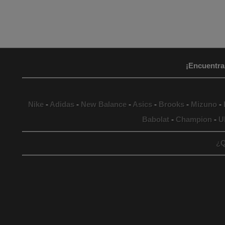
¡Encuentra
Nike
-
Adidas
-
New Balance
-
Asics
-
Brooks
-
Mizuno
-
Babolat
-
Champion
-
U
¿Q