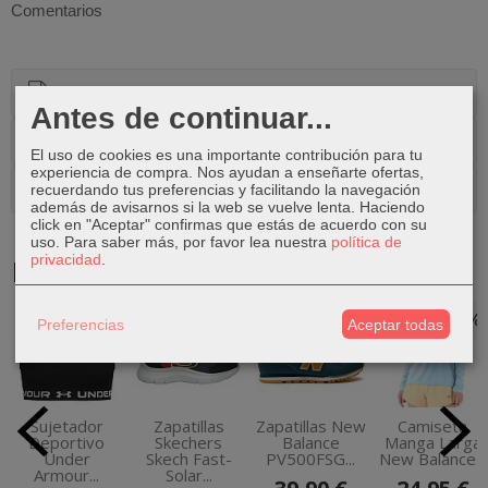
Comentarios
Descripción
Antes de continuar...
Costes de Envío
El uso de cookies es una importante contribución para tu
experiencia de compra. Nos ayudan a enseñarte ofertas,
Comentarios
recuerdando tus preferencias y facilitando la navegación
además de avisarnos si la web se vuelve lenta. Haciendo
click en "Aceptar" confirmas que estás de acuerdo con su
uso.
Para saber más, por favor lea nuestra
política de
privacidad
.
Productos Relacionados
-34 %
-27 %
-38 %
Preferencias
Aceptar todas
Sujetador
Zapatillas
Zapatillas New
Camiseta
Deportivo
Skechers
Balance
Manga Larga
Under
Skech Fast-
PV500FSG...
New Balance...
Armour...
Solar...