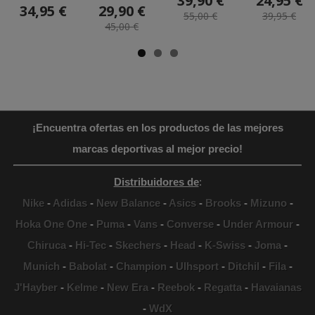
39,90 €
24,95 €
34,95 €
29,90 €
55,00 €
39,95 €
45,00 €
¡Encuentra ofertas en los productos de las mejores
marcas deportivas al mejor precio!
Distribuidores de
:
Nike
-
Adidas
-
New Balance
-
Asics
-
Brooks
-
Mizuno
-
Hoka One One
-
Puma
-
Vans
-
Converse
-
Under Armour
-
Chiruca
-
Hi-Tec
-
Skechers
-
Head
-
K-Swiss
-
Joma
-
Munich
-
Babolat
-
Champion
-
Ulhsport
-
Ditchil
-
Fila
-
J'Hayber
-
Kelme
-
New Era
-
Reebok
-
Regatta
-
Havaianas
-
WdX