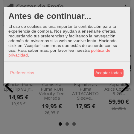
Costes de Envío
Antes de continuar...
Comentarios
El uso de cookies es una importante contribución para tu
experiencia de compra. Nos ayudan a enseñarte ofertas,
recuerdando tus preferencias y facilitando la navegación
Productos Relacionados
además de avisarnos si la web se vuelve lenta. Haciendo
click en "Aceptar" confirmas que estás de acuerdo con su
uso.
Para saber más, por favor lea nuestra
política de
privacidad
.
-25 %
-26 %
-8 %
Preferencias
Aceptar todas
Chanclas Puma
Camiseta
Espinilleras
Zapatillas
Epic Flip v2 Jr...
Puma RUN
Puma
Asics Contend
Velocity Tee
ATTACANTO
9 GS...
14,95 €
Morada
Sleeve...
59,90 €
19,95 €
19,95 €
17,95 €
65,00 €
26,95 €