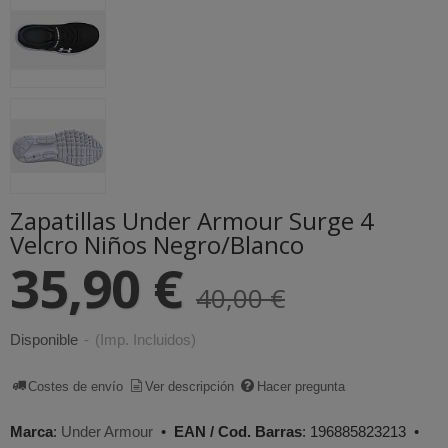
Zapatillas Under Armour Surge 4
Velcro Niños Negro/Blanco
35,90 €
40,00 €
Disponible
-
(Imp. Incluidos)
Costes de envío
Ver descripción
Hacer pregunta
Marca
:
Under Armour
•
EAN / Cod. Barras
:
196885823213
•