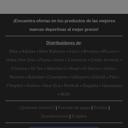
¡Encuentra ofertas en los productos de las mejores
marcas deportivas al mejor precio!
Distribuidores de
:
Nike
-
Adidas
-
New Balance
-
Asics
-
Brooks
-
Mizuno
-
Hoka One One
-
Puma
-
Vans
-
Converse
-
Under Armour
-
Chiruca
-
Hi-Tec
-
Skechers
-
Head
-
K-Swiss
-
Joma
-
Munich
-
Babolat
-
Champion
-
Ulhsport
-
Ditchil
-
Fila
-
J'Hayber
-
Kelme
-
New Era
-
Reebok
-
Regatta
-
Havaianas
-
WdX
¿Quienes sómos?
|
Formas de pago
|
Envíos
|
Devoluciones
|
Empleo