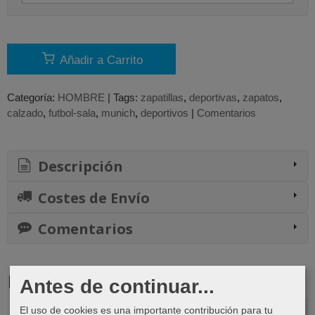
Añadir a Carrito
Categoría:
HOMBRE
|
Tags:
zapatillas
deportivas
zapatos
calzado
futbol-sala
munich
deportivos
|
Comentarios
Descripción
Costes de Envío
Comentarios
Productos Relacionados
Antes de continuar...
El uso de cookies es una importante contribución para tu
-10 %
-19 %