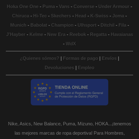
Hoka One One
-
Puma
-
Vans
-
Converse
-
Under Armour
-
Chiruca
-
Hi-Tec
-
Skechers
-
Head
-
K-Swiss
-
Joma
-
Munich
-
Babolat
-
Champion
-
Ulhsport
-
Ditchil
-
Fila
-
J'Hayber
-
Kelme
-
New Era
-
Reebok
-
Regatta
-
Havaianas
-
WdX
¿Quienes sómos?
|
Formas de pago
|
Envíos
|
Devoluciones
|
Empleo
Nike, Asics, New Balance, Puma, Mizuno, HOKA...¡tenemos
las mejores marcas de ropa deportiva! Para Hombres,