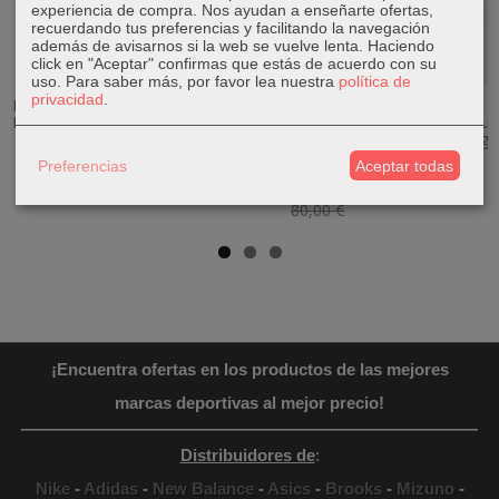
experiencia de compra. Nos ayudan a enseñarte ofertas,
recuerdando tus preferencias y facilitando la navegación
además de avisarnos si la web se vuelve lenta. Haciendo
click en "Aceptar" confirmas que estás de acuerdo con su
uso.
Para saber más, por favor lea nuestra
política de
privacidad
.
Bañador Puma
Zapatillas
Sandalias
Camiseta
Mid Swim Cats
Senderismo
TEVA
Under Armour
Negro
Chiruca Sucre...
Hurricane XLT
Tech Taping
2...
SS...
19,95 €
89,90 €
Preferencias
Aceptar todas
64,90 €
32,95 €
100,00 €
80,00 €
¡Encuentra ofertas en los productos de las mejores
marcas deportivas al mejor precio!
Distribuidores de
:
Nike
-
Adidas
-
New Balance
-
Asics
-
Brooks
-
Mizuno
-