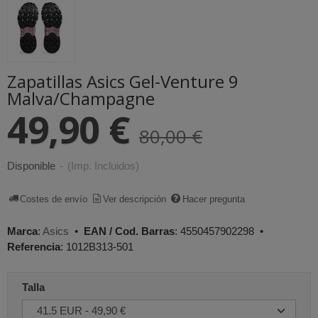
Zapatillas Asics Gel-Venture 9
Malva/Champagne
49,90 €
80,00 €
Disponible
-
(Imp. Incluidos)
Costes de envío
Ver descripción
Hacer pregunta
Marca
:
Asics
•
EAN / Cod. Barras
:
4550457902298
•
Referencia
:
1012B313-501
Talla