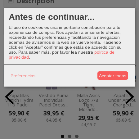
Descripción
Costes de Envío
Antes de continuar...
Comentarios
El uso de cookies es una importante contribución para tu
experiencia de compra. Nos ayudan a enseñarte ofertas,
recuerdando tus preferencias y facilitando la navegación
además de avisarnos si la web se vuelve lenta. Haciendo
click en "Aceptar" confirmas que estás de acuerdo con su
Productos Relacionados
uso.
Para saber más, por favor lea nuestra
política de
privacidad
.
-30 %
-38 %
-33 %
-8 %
Preferencias
Aceptar todas
Zapatillas
Vestido Puma
Malla Asics
Zapatillas
Munich Hydra
Individual
Logo 7/8
Under Armour
118 Padel...
Padel Dress...
Tight
Charged...
Morado...
59,90 €
39,95 €
59,90 €
29,95 €
85,00 €
64,95 €
65,00 €
44,95 €