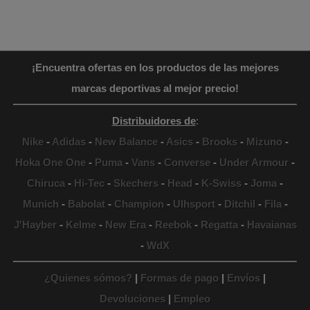
¡Encuentra ofertas en los productos de las mejores
marcas deportivas al mejor precio!
Distribuidores de
:
Nike
-
Adidas
-
New Balance
-
Asics
-
Brooks
-
Mizuno
-
Hoka One One
-
Puma
-
Vans
-
Converse
-
Under Armour
-
Chiruca
-
Hi-Tec
-
Skechers
-
Head
-
K-Swiss
-
Joma
-
Munich
-
Babolat
-
Champion
-
Ulhsport
-
Ditchil
-
Fila
-
J'Hayber
-
Kelme
-
New Era
-
Reebok
-
Regatta
-
Havaianas
-
WdX
¿Quienes sómos?
|
Formas de pago
|
Envíos
|
Devoluciones
|
Empleo