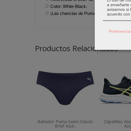
a enseñarte 
Color: White-Black.
avisarnos si
¡Las chanclas de Puma para chico Popcat 
acuerdo con 
Preferencia
Productos Relacionados
Bañador Puma Swim Classic
Zapatillas As
Brief Azul...
Azul