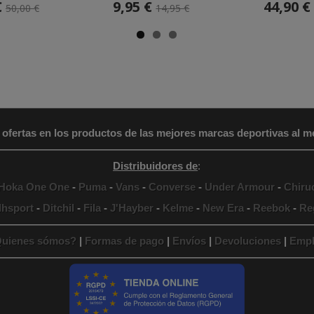
€
9,95 €
44,90 €
50,00 €
14,95 €
 ofertas en los productos de las mejores marcas deportivas al me
Distribuidores de
:
Hoka One One
-
Puma
-
Vans
-
Converse
-
Under Armour
-
Chiru
lhsport
-
Ditchil
-
Fila
-
J'Hayber
-
Kelme
-
New Era
-
Reebok
-
Re
uienes sómos?
|
Formas de pago
|
Envíos
|
Devoluciones
|
Empl