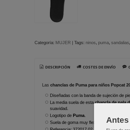
Categoría:
MUJER
|
Tags:
ninos
puma
sandalias
DESCRIPCIÓN
COSTES DE ENVÍO
C
Las
chanclas de Puma para niños Popcat 20
Diseñadas con la banda de sujeción de piel
La media suela de esta
chancla de pala 
suavidad.
Logotipo de
Puma
.
Antes 
Suela de goma muy flexible.
Referencia: 372017 02
El uso de co