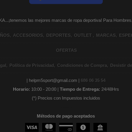
KA...¡tenemos las mejores marcas de ropa deportiva! Para Hombr
IÑOS
ACCESORIOS
DEPORTES
OUTLET
MARCAS
ESPE
OFERTAS
gal
Política de Privacidad
Condiciones de Compra
Desistir d
| helpm5sport@gmail.com |
686 06 35 54
Horario:
10:00 - 20:00 |
Tiempo de Entrega:
24/48Hrs
(*) Precios con Impuestos incluidos
Métodos de pago aceptados