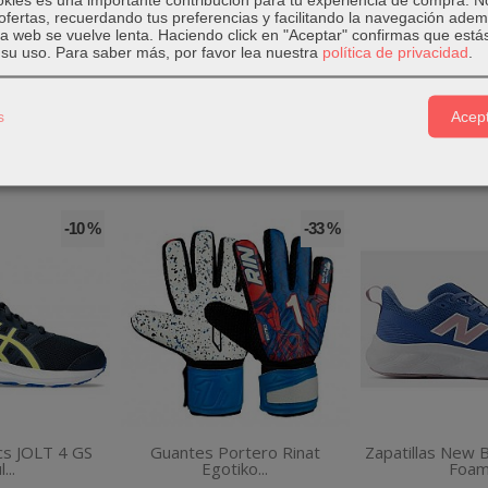
ofertas, recuerdando tus preferencias y facilitando la navegación ade
 la web se vuelve lenta. Haciendo click en "Aceptar" confirmas que está
20 jr blanca y negra marcan un estilo muy moderno y urbano!
su uso.
Para saber más, por favor lea nuestra
política de privacidad
.
s
Acept
-10 %
-33 %
ics JOLT 4 GS
Guantes Portero Rinat
Zapatillas New 
...
Egotiko...
Foam.