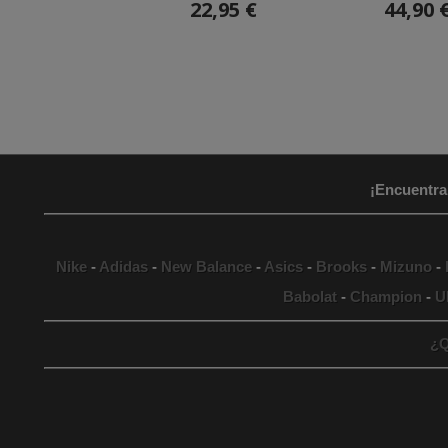
22,95 €
44,90 
¡Encuentra
Nike
-
Adidas
-
New Balance
-
Asics
-
Brooks
-
Mizuno
-
Babolat
-
Champion
-
U
¿Q