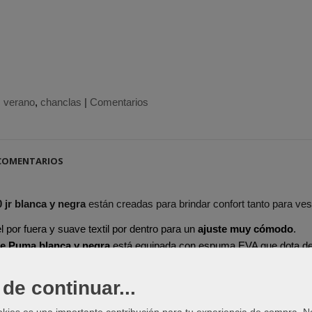
verano
chanclas
|
Comentarios
OMENTARIOS
 jr blanca y negra
están creadas para brindar confort tanto para vesti
 por fuera y suave textil por dentro para un
ajuste muy cómodo
.
de Puma blanca y negra
está equipada con espuma EVA que dota de
de continuar...
okies es una importante contribución para tu experiencia de compra. 