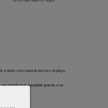
20 en color blanco y negro.
r a diario como para la piscina y la playa.
 una pisada muy agradable gracias a su
Nos ayudan