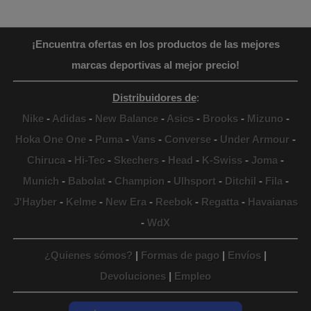
¡Encuentra ofertas en los productos de las mejores
marcas deportivas al mejor precio!
Distribuidores de
:
Nike
-
Adidas
-
New Balance
-
Asics
-
Brooks
-
Mizuno
-
Hoka One One
-
Puma
-
Vans
-
Converse
-
Under Armour
-
Chiruca
-
Hi-Tec
-
Skechers
-
Head
-
K-Swiss
-
Joma
-
Munich
-
Babolat
-
Champion
-
Ulhsport
-
Ditchil
-
Fila
-
J'Hayber
-
Kelme
-
New Era
-
Reebok
-
Regatta
-
Havaianas
-
WdX
¿Quienes sómos?
|
Formas de pago
|
Envíos
|
Devoluciones
|
Empleo