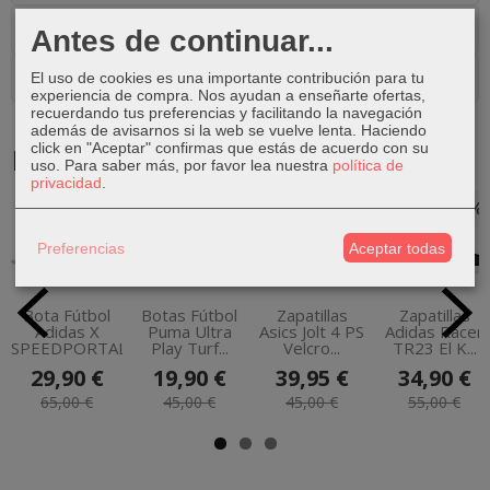
Costes de Envío
Antes de continuar...
Comentarios
El uso de cookies es una importante contribución para tu
experiencia de compra. Nos ayudan a enseñarte ofertas,
recuerdando tus preferencias y facilitando la navegación
además de avisarnos si la web se vuelve lenta. Haciendo
click en "Aceptar" confirmas que estás de acuerdo con su
Productos Relacionados
uso.
Para saber más, por favor lea nuestra
política de
privacidad
.
-54 %
-56 %
-11 %
-37 %
Preferencias
Aceptar todas
Bota Fútbol
Botas Fútbol
Zapatillas
Zapatillas
Adidas X
Puma Ultra
Asics Jolt 4 PS
Adidas Racer
SPEEDPORTAL.3...
Play Turf...
Velcro...
TR23 El K...
29,90 €
19,90 €
39,95 €
34,90 €
65,00 €
45,00 €
45,00 €
55,00 €