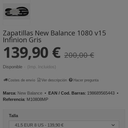
Zapatillas New Balance 1080 v15
Infinion Gris
139,90 €
200,00 €
Disponible
-
(Imp. Incluidos)
Costes de envío
Ver descripción
Hacer pregunta
Marca
:
New Balance
•
EAN / Cod. Barras
:
198689565443
•
Referencia
:
M10808MP
Talla