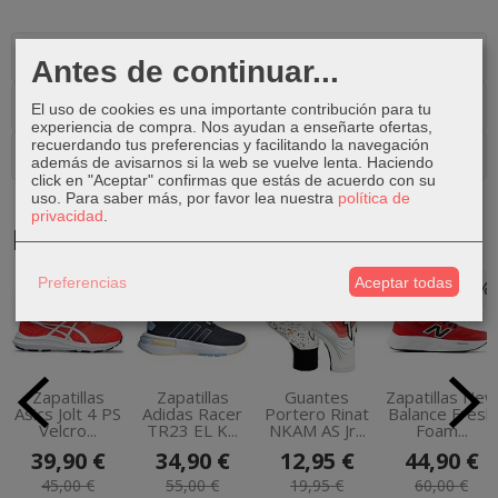
Descripción
Antes de continuar...
Costes de Envío
El uso de cookies es una importante contribución para tu
experiencia de compra. Nos ayudan a enseñarte ofertas,
recuerdando tus preferencias y facilitando la navegación
Comentarios
además de avisarnos si la web se vuelve lenta. Haciendo
click en "Aceptar" confirmas que estás de acuerdo con su
uso.
Para saber más, por favor lea nuestra
política de
privacidad
.
Productos Relacionados
Preferencias
Aceptar todas
-11 %
-37 %
-35 %
-25 %
Zapatillas
Zapatillas
Guantes
Zapatillas New
Asics Jolt 4 PS
Adidas Racer
Portero Rinat
Balance Fresh
Velcro...
TR23 EL K...
NKAM AS Jr...
Foam...
39,90 €
34,90 €
12,95 €
44,90 €
45,00 €
55,00 €
19,95 €
60,00 €