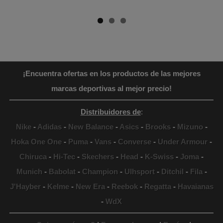
¡Encuentra ofertas en los productos de las mejores
marcas deportivas al mejor precio!
Distribuidores de
:
Nike
-
Adidas
-
New Balance
-
Asics
-
Brooks
-
Mizuno
-
Hoka One One
-
Puma
-
Vans
-
Converse
-
Under Armour
-
Chiruca
-
Hi-Tec
-
Skechers
-
Head
-
K-Swiss
-
Joma
-
Munich
-
Babolat
-
Champion
-
Ulhsport
-
Ditchil
-
Fila
-
J'Hayber
-
Kelme
-
New Era
-
Reebok
-
Regatta
-
Havaianas
-
WdX