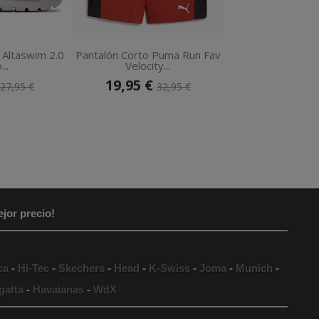
 Altaswim 2.0
Pantalón Corto Puma Run Fav
Camiseta Manga
...
Velocity...
Balance.
19,95 €
39,95 €
27,95 €
32,95 €
5
jor precio!
ca
-
Hi-Tec
-
Skechers
-
Head
-
K-Swiss
-
Joma
-
Munich
-
gatta
-
Havaianas
-
WdX