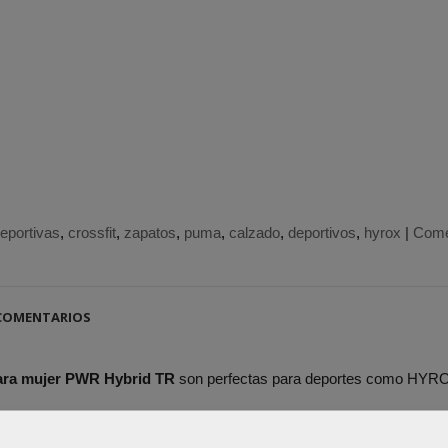
eportivas
crossfit
zapatos
puma
calzado
deportivos
hyrox
|
Come
OMENTARIOS
para mujer PWR Hybrid TR
son perfectas para deportes como HYROX
anspirable.