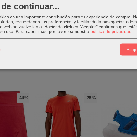
ta del pie.
de continuar...
WR Hybrid
llevan la tecnología
PWRFOAM
que amortigua el impacto.
okies es una importante contribución para tu experiencia de compra. 
ofertas, recuerdando tus preferencias y facilitando la navegación ade
 la web se vuelve lenta. Haciendo click en "Aceptar" confirmas que está
su uso.
Para saber más, por favor lea nuestra
política de privacidad
.
 de Puma PWR Hybrid TR
lleva caucho PUMA GRIP de
gran tracci
s
Acept
-44 %
-28 %