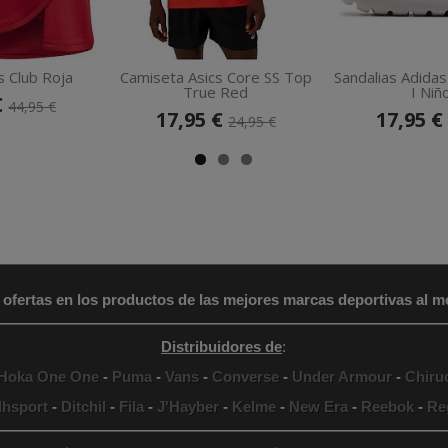
s Club Roja
Camiseta Asics Core SS Top
Sandalias Adidas
True Red
I Niño
€
44,95 €
17,95 €
17,95 €
24,95 €
 ofertas en los productos de las mejores marcas deportivas al me
Distribuidores de
:
Hoka One One
-
Puma
-
Vans
-
Converse
-
Under Armour
-
Chiru
lhsport
-
Ditchil
-
Fila
-
J'Hayber
-
Kelme
-
New Era
-
Reebok
-
Re