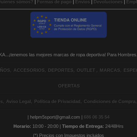
uienes sómos?
|
Formas de pago
|
Envíos
|
Devoluciones
|
Empl
KA...¡tenemos las mejores marcas de ropa deportiva! Para Hombr
IÑOS
ACCESORIOS
DEPORTES
OUTLET
MARCAS
ESPE
OFERTAS
os
Aviso Legal
Política de Privacidad
Condiciones de Compra
| helpm5sport@gmail.com |
686 06 35 54
Horario:
10:00 - 20:00 |
Tiempo de Entrega:
24/48Hrs
(*) Precios con Impuestos incluidos