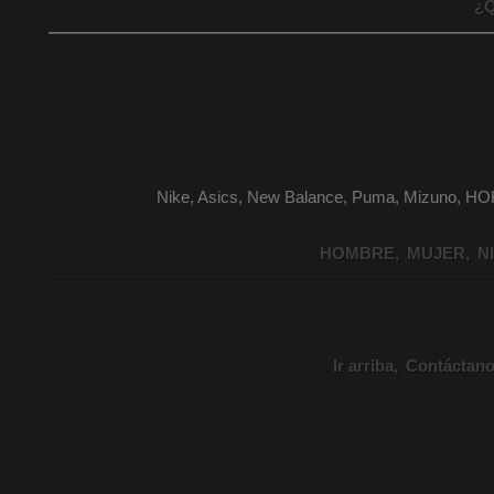
¿Q
Nike, Asics, New Balance, Puma, Mizuno, HO
HOMBRE
MUJER
N
Ir arriba
Contáctan