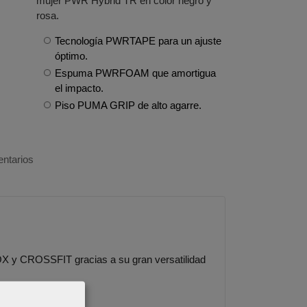
mujer PWR Hybrid TR en color negro y
rosa.
Tecnología PWRTAPE para un ajuste
óptimo.
Espuma PWRFOAM que amortigua
el impacto.
Piso PUMA GRIP de alto agarre.
ntarios
 y CROSSFIT gracias a su gran versatilidad