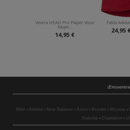
Visera HEAD Pro Player Visor
Falda Adida
Mujer...
24,95 
14,95 €
¡Encuentra
Nike
-
Adidas
-
New Balance
-
Asics
-
Brooks
-
Mizuno
-
Babolat
-
Champion
-
U