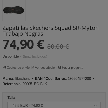
Zapatillas Skechers Squad SR-Myton
Trabajo Negras
74,90 €
80,00 €
Disponible
-
(Imp. Incluidos)
Costes de envío
Ver descripción
Hacer pregunta
Marca
:
Skechers
•
EAN / Cod. Barras
:
195204577288
•
Referencia
:
200051EC-BLK
Talla