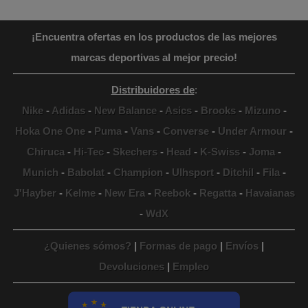
¡Encuentra ofertas en los productos de las mejores
marcas deportivas al mejor precio!
Distribuidores de
:
Nike
-
Adidas
-
New Balance
-
Asics
-
Brooks
-
Mizuno
-
Hoka One One
-
Puma
-
Vans
-
Converse
-
Under Armour
-
Chiruca
-
Hi-Tec
-
Skechers
-
Head
-
K-Swiss
-
Joma
-
Munich
-
Babolat
-
Champion
-
Ulhsport
-
Ditchil
-
Fila
-
J'Hayber
-
Kelme
-
New Era
-
Reebok
-
Regatta
-
Havaianas
-
WdX
¿Quienes sómos?
|
Formas de pago
|
Envíos
|
Devoluciones
|
Empleo