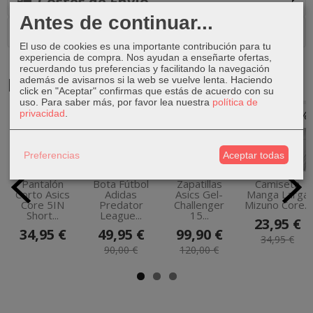
Costes de Envío
Antes de continuar...
Comentarios
El uso de cookies es una importante contribución para tu
experiencia de compra. Nos ayudan a enseñarte ofertas,
recuerdando tus preferencias y facilitando la navegación
Productos Relacionados
además de avisarnos si la web se vuelve lenta. Haciendo
click en "Aceptar" confirmas que estás de acuerdo con su
uso.
Para saber más, por favor lea nuestra
política de
privacidad
.
-45 %
-17 %
-31 %
Preferencias
Aceptar todas
Pantalón
Bota Fútbol
Zapatillas
Camiseta
Corto Asics
Adidas
Asics Gel-
Manga Larga
Core 5IN
Predator
Challenger
Mizuno Core...
Short...
League...
15...
23,95 €
34,95 €
49,95 €
99,90 €
34,95 €
90,00 €
120,00 €