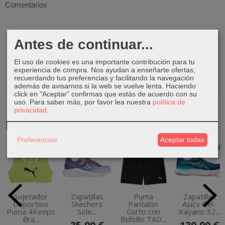
Comentarios
Antes de continuar...
Descripción
El uso de cookies es una importante contribución para tu
Costes de Envío
experiencia de compra. Nos ayudan a enseñarte ofertas,
recuerdando tus preferencias y facilitando la navegación
Comentarios
además de avisarnos si la web se vuelve lenta. Haciendo
click en "Aceptar" confirmas que estás de acuerdo con su
uso.
Para saber más, por favor lea nuestra
política de
privacidad
.
Productos Relacionados
Preferencias
Aceptar todas
-10 %
-30 %
Sujetador
Zapatillas
Puma
Zapatillas
Deportivo
Skechers
Pantalón
Asics Gel-
Puma 4Keeps
Sole...
Corto con
Kayano 32...
Bra...
Bolsillo TAD...