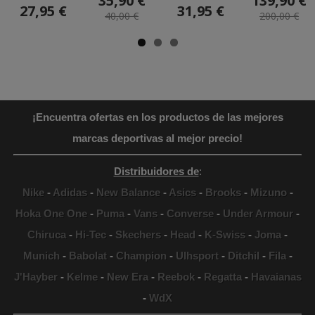
35,90 €
139,90 €
27,95 €
31,95 €
40,00 €
200,00 €
¡Encuentra ofertas en los productos de las mejores
marcas deportivas al mejor precio!
Distribuidores de
:
Nike
-
Adidas
-
New Balance
-
Asics
-
Brooks
-
Mizuno
-
Hoka One One
-
Puma
-
Vans
-
Converse
-
Under Armour
-
Chiruca
-
Hi-Tec
-
Skechers
-
Head
-
K-Swiss
-
Joma
-
Munich
-
Babolat
-
Champion
-
Ulhsport
-
Ditchil
-
Fila
-
J'Hayber
-
Kelme
-
New Era
-
Reebok
-
Regatta
-
Havaianas
-
WdX