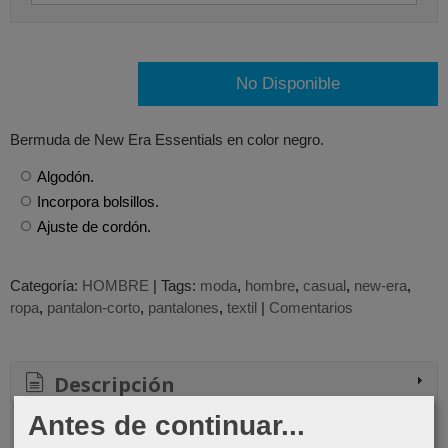
No Disponible
Bermuda de New Era Essentials en color negro.
Algodón.
Incorpora bolsillos.
Ajuste de cordón.
Categoría:
HOMBRE
|
Tags:
moda
hombre
casual
new-era
ropa
pantalon-corto
pantalones
textil
|
Comentarios
Descripción
Antes de continuar...
Comentarios