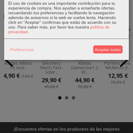
El uso de cookies es una importante contribución para tu
experiencia de compra. Nos ayudan a enseñarte ofertas,
recuerdando tus preferencias y facilitando la navegación
Productos Relacionados
además de avisarnos si la web se vuelve lenta. Haciendo
click en "Aceptar" confirmas que estás de acuerdo con su
uso.
Para saber más, por favor lea nuestra
política de
-38 %
-34 %
-36 %
-35 %
privacidad
.
Preferencias
Aceptar todas
Medias Fútbol
Zapatillas
Zapatillas
Guantes
Adidas Milano
Skechers
Adidas
Portero Rinat
16 Azul...
Skech Fast-
GameCourt 2
NKAM AS Jr...
Solar...
W...
4,90 €
12,95 €
7,95 €
29,90 €
44,90 €
19,95 €
45,00 €
70,00 €
¡Encuentra ofertas en los productos de las mejores