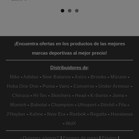
¡Encuentra ofertas en los productos de las mejores
marcas deportivas al mejor precio!
Distribuidores de
:
Nike
-
Adidas
-
New Balance
-
Asics
-
Brooks
-
Mizuno
-
Hoka One One
-
Puma
-
Vans
-
Converse
-
Under Armour
-
Chiruca
-
Hi-Tec
-
Skechers
-
Head
-
K-Swiss
-
Joma
-
Munich
-
Babolat
-
Champion
-
Ulhsport
-
Ditchil
-
Fila
-
J'Hayber
-
Kelme
-
New Era
-
Reebok
-
Regatta
-
Havaianas
-
WdX
¿Quienes sómos?
|
Formas de pago
|
Envíos
|