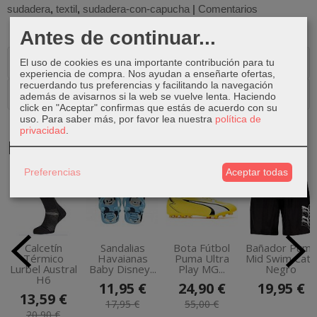
sudadera
textil
sudadera-con-capucha
|
Comentarios
Antes de continuar...
Descripción
El uso de cookies es una importante contribución para tu
experiencia de compra. Nos ayudan a enseñarte ofertas,
recuerdando tus preferencias y facilitando la navegación
Comentarios
además de avisarnos si la web se vuelve lenta. Haciendo
click en "Aceptar" confirmas que estás de acuerdo con su
uso.
Para saber más, por favor lea nuestra
política de
privacidad
.
Productos Relacionados
Preferencias
Aceptar todas
-35 %
-33 %
-55 %
Calcetín
Sandalias
Bota Fútbol
Bañador Puma
Térmico
Havaianas
Puma Ultra
Mid Swim Cats
Lurbel Austral
Baby Disney...
Play MG...
Negro
H6
11,95 €
24,90 €
19,95 €
13,59 €
17,95 €
55,00 €
20,90 €