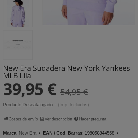
New Era Sudadera New York Yankees
MLB Lila
39,95 €
54,95 €
Producto Descatalogado
-
(Imp. Incluidos)
Costes de envío
Ver descripción
Hacer pregunta
Marca
:
New Era
•
EAN / Cod. Barras
:
198058844568
•