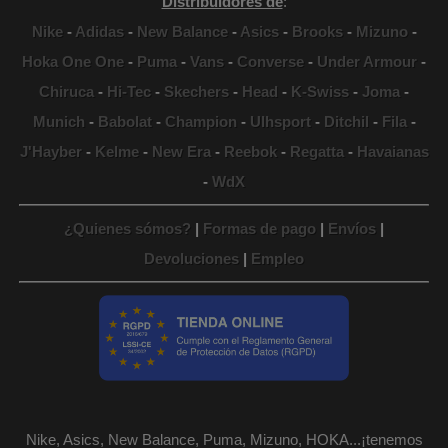
Distribuidores de
:
Nike
-
Adidas
-
New Balance
-
Asics
-
Brooks
-
Mizuno
-
Hoka One One
-
Puma
-
Vans
-
Converse
-
Under Armour
-
Chiruca
-
Hi-Tec
-
Skechers
-
Head
-
K-Swiss
-
Joma
-
Munich
-
Babolat
-
Champion
-
Ulhsport
-
Ditchil
-
Fila
-
J'Hayber
-
Kelme
-
New Era
-
Reebok
-
Regatta
-
Havaianas
-
WdX
¿Quienes sómos?
|
Formas de pago
|
Envíos
|
Devoluciones
|
Empleo
Nike, Asics, New Balance, Puma, Mizuno, HOKA...¡tenemos