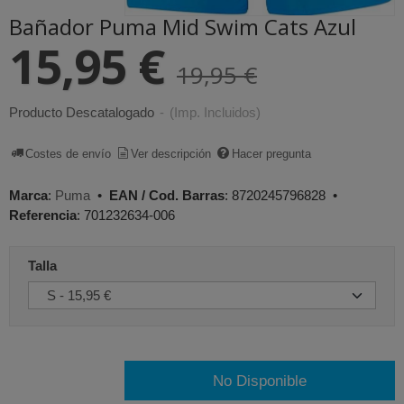
Bañador Puma Mid Swim Cats Azul
15,95 €
19,95 €
Producto Descatalogado
-
(Imp. Incluidos)
Costes de envío
Ver descripción
Hacer pregunta
Marca
:
Puma
•
EAN / Cod. Barras
:
8720245796828
•
Referencia
:
701232634-006
Talla
No Disponible