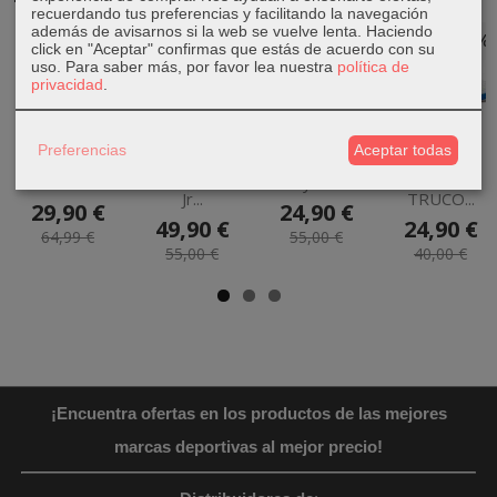
recuerdando tus preferencias y facilitando la navegación
además de avisarnos si la web se vuelve lenta. Haciendo
-54 %
-9 %
-55 %
-38 %
click en "Aceptar" confirmas que estás de acuerdo con su
uso.
Para saber más, por favor lea nuestra
política de
privacidad
.
Bikini Rip Curl
Zapatillas
Bota Fútbol
Zapatillas
Preferencias
Aceptar todas
del Sol
Puma ST
Puma Ultra
Fútbol Sala
Bandeau Set
Runner v3 NL
Play MG...
Puma
Jr...
TRUCO...
29,90 €
24,90 €
49,90 €
24,90 €
64,99 €
55,00 €
55,00 €
40,00 €
¡Encuentra ofertas en los productos de las mejores
marcas deportivas al mejor precio!