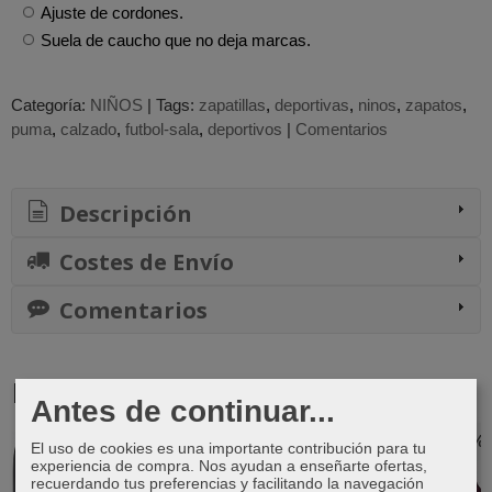
Ajuste de cordones.
Suela de caucho que no deja marcas.
Categoría:
NIÑOS
|
Tags:
zapatillas
deportivas
ninos
zapatos
puma
calzado
futbol-sala
deportivos
|
Comentarios
Descripción
Costes de Envío
Comentarios
Productos Relacionados
Antes de continuar...
-38 %
-34 %
-32 %
El uso de cookies es una importante contribución para tu
experiencia de compra. Nos ayudan a enseñarte ofertas,
recuerdando tus preferencias y facilitando la navegación