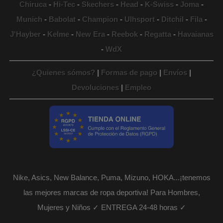
Chiruca
-
Hi-Tec
-
Skechers
-
Head
-
K-Swiss
-
Joma
-
Munich
-
Babolat
-
Champion
-
Ulhsport
-
Ditchil
-
Fila
-
J'Hayber
-
Kelme
-
New Era
-
Reebok
-
Regatta
-
Havaianas
-
WdX
¿Quienes sómos?
|
Formas de pago
|
Envíos
|
Devoluciones
|
Empleo
Nike, Asics, New Balance, Puma, Mizuno, HOKA...¡tenemos
las mejores marcas de ropa deportiva! Para Hombres,
Mujeres y Niños ✓ ENTREGA 24-48 horas ✓