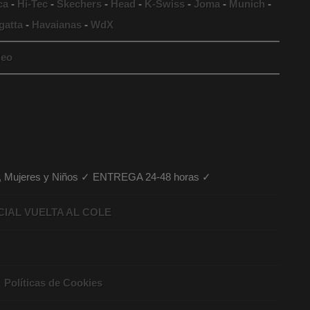
ca
-
Hi-Tec
-
Skechers
-
Head
-
K-Swiss
-
Joma
-
Munich
-
gatta
-
Havaianas
-
WdX
eo
es, Mujeres y Niños ✓ ENTREGA 24-48 horas ✓
CIAL VUELTA AL COLE
Políticas de Cookies