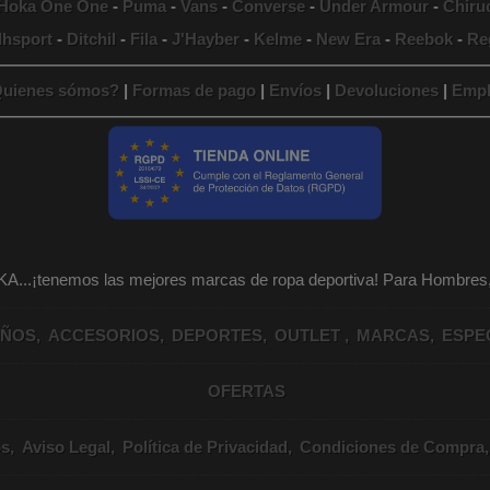
Hoka One One
-
Puma
-
Vans
-
Converse
-
Under Armour
-
Chiru
lhsport
-
Ditchil
-
Fila
-
J'Hayber
-
Kelme
-
New Era
-
Reebok
-
Re
uienes sómos?
|
Formas de pago
|
Envíos
|
Devoluciones
|
Empl
KA...¡tenemos las mejores marcas de ropa deportiva! Para Hombr
IÑOS
ACCESORIOS
DEPORTES
OUTLET
MARCAS
ESPE
OFERTAS
os
Aviso Legal
Política de Privacidad
Condiciones de Compra