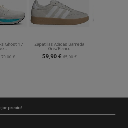
oks Ghost 17
Zapatillas Adidas Barreda
Zapatillas Asics
x...
Gris/Blanco
32...
59,90 €
139,90 €
170,00 €
65,00 €
jor precio!