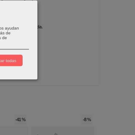
amortiguar la pisada.
Nos ayudan
más de
s de
ente
.
ar todas
-41 %
-8 %