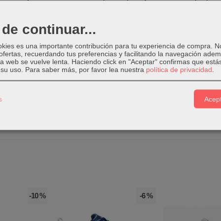
ec.
de continuar...
 de Hi-Tec para chico Kinyeti
lleva espuma EVA que se encarga de 
okies es una importante contribución para tu experiencia de compra. 
ofertas, recuerdando tus preferencias y facilitando la navegación ade
 la web se vuelve lenta. Haciendo click en "Aceptar" confirmas que está
su uso.
Para saber más, por favor lea nuestra
política de privacidad
.
 de Hi-Tec Kinyeti
está compuesta por caucho carbono
muy resist
s
Acept
-10 %
-6 %