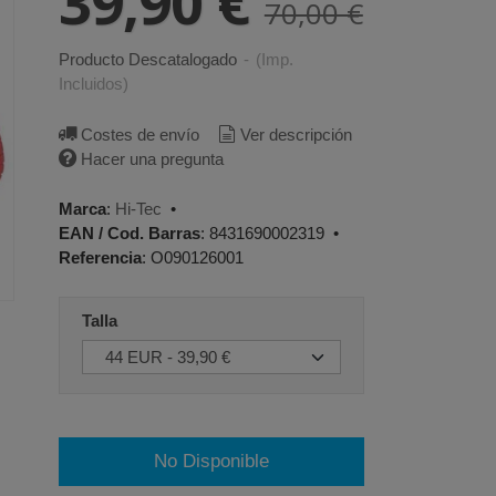
39,90 €
70,00 €
Producto Descatalogado
-
(Imp.
Incluidos)
Costes de envío
Ver descripción
Hacer una pregunta
Marca
:
Hi-Tec
•
EAN / Cod. Barras
:
8431690002319
•
Referencia
:
O090126001
Talla
No Disponible