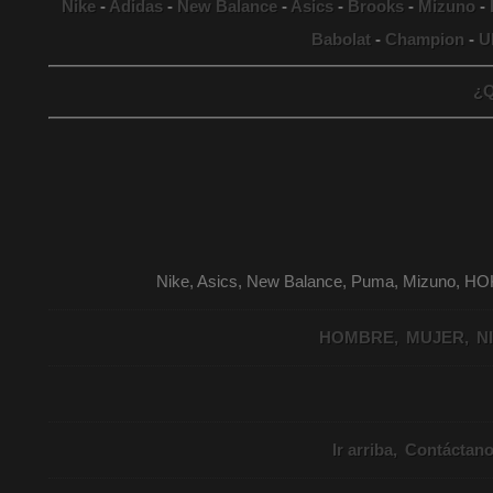
Nike
-
Adidas
-
New Balance
-
Asics
-
Brooks
-
Mizuno
-
Babolat
-
Champion
-
U
¿Q
Nike, Asics, New Balance, Puma, Mizuno, HO
HOMBRE
MUJER
N
Ir arriba
Contáctan