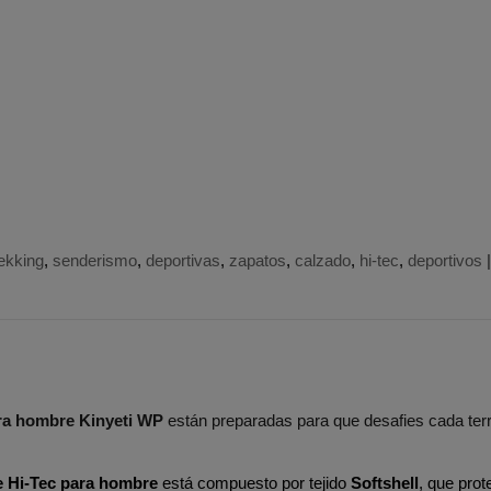
rekking
senderismo
deportivas
zapatos
calzado
hi-tec
deportivos
ara hombre Kinyeti WP
están preparadas para que desafies cada ter
e Hi-Tec para hombre
está compuesto por tejido
Softshell
, que prot