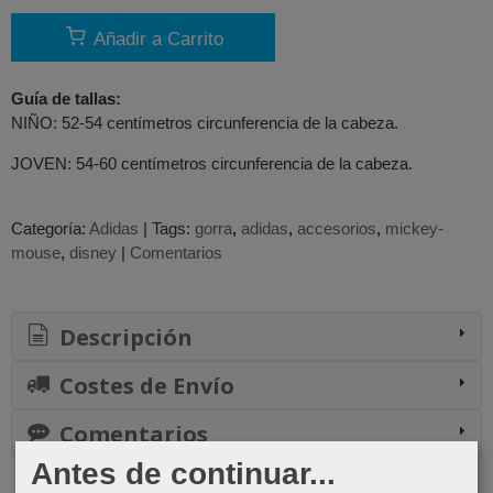
Añadir a Carrito
Guía de tallas:
NIÑO: 52-54 centímetros circunferencia de la cabeza.
JOVEN: 54-60 centímetros circunferencia de la cabeza.
Categoría:
Adidas
|
Tags:
gorra
adidas
accesorios
mickey-
mouse
disney
|
Comentarios
Descripción
Costes de Envío
Comentarios
Antes de continuar...