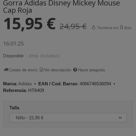
Gorra Adidas Disney Mickey Mouse
Cap Roja
15,95 €
24,95 €
0
Termina en:
días
16:01:25
Disponible
-
(Imp. Incluidos)
Costes de envío
Ver descripción
Hacer pregunta
Marca
:
Adidas
•
EAN / Cod. Barras
:
4066746536094
•
Referencia
:
HT6409
Talla