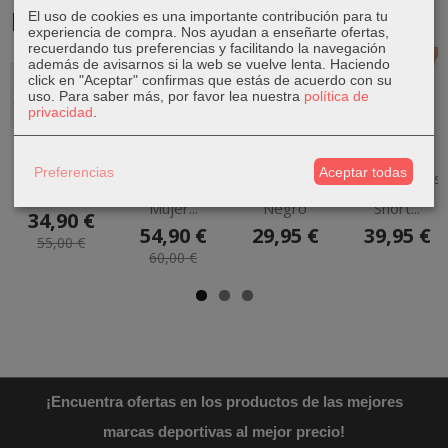
Productos Relacionados
El uso de cookies es una importante contribución para tu
experiencia de compra. Nos ayudan a enseñarte ofertas,
recuerdando tus preferencias y facilitando la navegación
además de avisarnos si la web se vuelve lenta. Haciendo
-37 %
-9 %
click en "Aceptar" confirmas que estás de acuerdo con su
uso.
Para saber más, por favor lea nuestra
política de
privacidad
.
Bota Fútbol
Zapatillas
Pantalón
Pantalón
Preferencias
Aceptar todas
Copa Pure 2
Adidas Run
Corto Adidas
Corto Adidas
Club FxG...
60s 3.0
Adizero E
Club SW
Mujer...
Negro
Short...
34,90 €
54,90 €
29,95 €
39,95 €
55,00 €
60,00 €
¡Encuentra ofertas en los productos de las mejores
marcas deportivas al mejor precio!