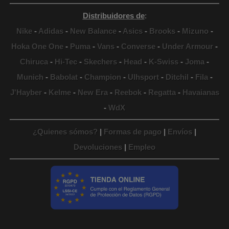
Distribuidores de
:
Nike
-
Adidas
-
New Balance
-
Asics
-
Brooks
-
Mizuno
-
Hoka One One
-
Puma
-
Vans
-
Converse
-
Under Armour
-
Chiruca
-
Hi-Tec
-
Skechers
-
Head
-
K-Swiss
-
Joma
-
Munich
-
Babolat
-
Champion
-
Ulhsport
-
Ditchil
-
Fila
-
J'Hayber
-
Kelme
-
New Era
-
Reebok
-
Regatta
-
Havaianas
-
WdX
¿Quienes sómos?
|
Formas de pago
|
Envíos
|
Devoluciones
|
Empleo