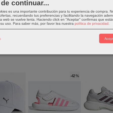
de continuar...
lizamiento.
okies es una importante contribución para tu experiencia de compra. 
ofertas, recuerdando tus preferencias y facilitando la navegación ade
 la web se vuelve lenta. Haciendo click en "Aceptar" confirmas que está
ining Studio
está compuesto de elastán y algodón.
su uso.
Para saber más, por favor lea nuestra
política de privacidad
.
s
Acept
-42 %