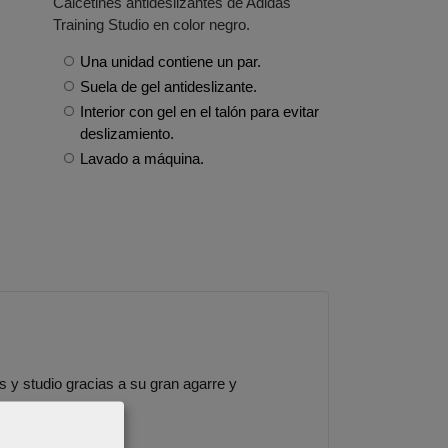
Calcetines antideslizantes de Adidas
Training Studio en color negro.
Una unidad contiene un par.
Suela de gel antideslizante.
Interior con gel en el talón para evitar
deslizamiento.
Lavado a máquina.
s y studio gracias a su gran agarre y