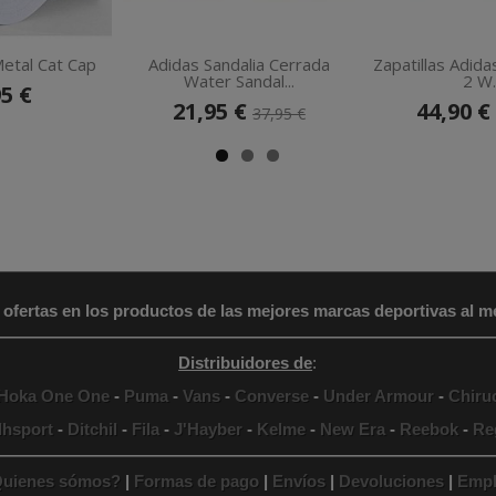
etal Cat Cap
Adidas Sandalia Cerrada
Zapatillas Adid
Water Sandal...
2 W..
95 €
21,95 €
44,90 €
37,95 €
 ofertas en los productos de las mejores marcas deportivas al me
Distribuidores de
:
Hoka One One
-
Puma
-
Vans
-
Converse
-
Under Armour
-
Chiru
lhsport
-
Ditchil
-
Fila
-
J'Hayber
-
Kelme
-
New Era
-
Reebok
-
Re
uienes sómos?
|
Formas de pago
|
Envíos
|
Devoluciones
|
Empl