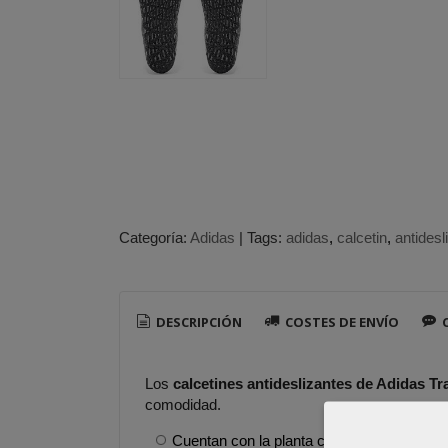
Categoría:
Adidas
|
Tags:
adidas
calcetin
antidesl
DESCRIPCIÓN
COSTES DE ENVÍO
C
Los
calcetines antideslizantes de Adidas T
comodidad.
Cuentan con la planta con huellas de gel an