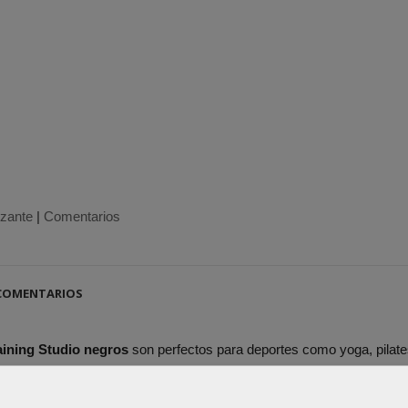
izante
|
Comentarios
OMENTARIOS
raining Studio negros
son perfectos para deportes como yoga, pilate
tideslizante.