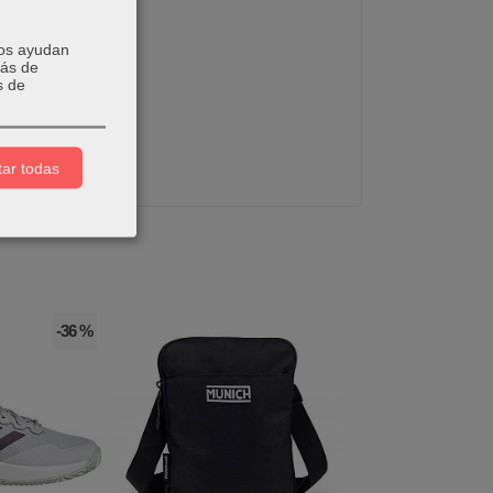
Nos ayudan
más de
s de
ar todas
-36 %