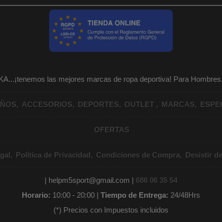
KA...¡tenemos las mejores marcas de ropa deportiva! Para Hombr
IÑOS
ACCESORIOS
DEPORTES
OUTLET
MARCAS
ESPE
OFERTAS
gal
Política de Privacidad
Condiciones de Compra
Desistir d
| helpm5sport@gmail.com |
686 06 35 54
Horario:
10:00 - 20:00 |
Tiempo de Entrega:
24/48Hrs
(*) Precios con Impuestos incluidos