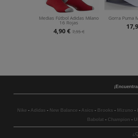
Medias Fútbol Adidas Milano
Gorra Puma M
16 Rojas
17,
4,90 €
7,95 €
¡Encuentra
Nike
-
Adidas
-
New Balance
-
Asics
-
Brooks
-
Mizuno
-
Babolat
-
Champion
-
U
¿Q