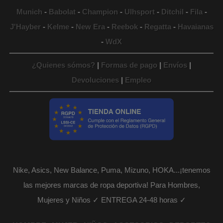
Munich
-
Babolat
-
Champion
-
Ulhsport
-
Ditchil
-
Fila
-
J'Hayber
-
Kelme
-
New Era
-
Reebok
-
Regatta
-
Havaianas
-
WdX
¿Quienes sómos?
|
Formas de pago
|
Envíos
|
Devoluciones
|
Empleo
Nike, Asics, New Balance, Puma, Mizuno, HOKA...¡tenemos
las mejores marcas de ropa deportiva! Para Hombres,
Mujeres y Niños ✓ ENTREGA 24-48 horas ✓