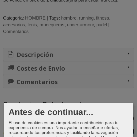
Categoría:
HOMBRE
|
Tags:
hombre
running
fitness
accesorios
tenis
munequeras
under-armour
padel
|
Comentarios
Descripción
Costes de Envío
Comentarios
Productos Relacionados
Antes de continuar...
-34 %
-9 %
-9 %
-17 %
El uso de cookies es una importante contribución para tu
experiencia de compra. Nos ayudan a enseñarte ofertas,
recuerdando tus preferencias y facilitando la navegación