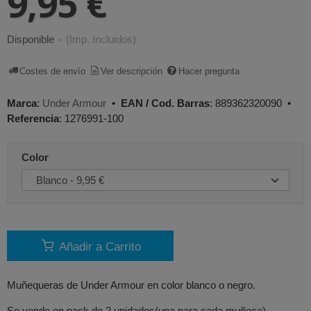
9,95 €
Disponible
-
(Imp. Incluidos)
Costes de envío
Ver descripción
Hacer pregunta
Marca
:
Under Armour
•
EAN / Cod. Barras
:
889362320090
•
Referencia
:
1276991-100
Color
Añadir a Carrito
Muñequeras de Under Armour en color blanco o negro.
Se vende en pack de 2 unidades(una para cada muñeca).