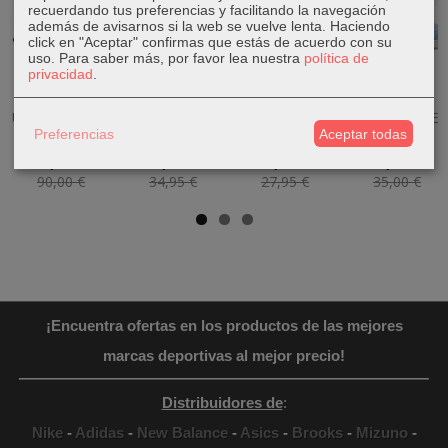
recuerdando tus preferencias y facilitando la navegación
además de avisarnos si la web se vuelve lenta. Haciendo
click en "Aceptar" confirmas que estás de acuerdo con su
uso.
Para saber más, por favor lea nuestra
política de
privacidad
.
Zapatillas
Camiseta
Sandalias
Zapatillas
Skechers
Tirantes
Adidas
Adidas
UNO-Shimmer
Adidas Own
Altaswim 2.0 I
Runfalcon 5 EL
Away...
The Run...
Niña...
I...
Preferencias
Aceptar todas
79,90 €
24,95 €
17,95 €
31,50 €
90,00 €
34,95 €
27,95 €
35,00 €
¡Encuentra ofertas en los productos de las mejores
marcas deportivas al mejor precio!
Distribuidores de
:
Nike
-
Adidas
-
New Balance
-
Asics
-
Brooks
-
Mizuno
-