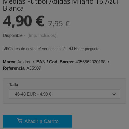
Medias Fútbol Adidas Milano 16 Azul
Blanca
4,90 €
7,95 €
Disponible
-
(Imp. Incluidos)
Costes de envío
Ver descripción
Hacer pregunta
Marca
:
Adidas
•
EAN / Cod. Barras
:
4056562320168
•
Referencia
:
AJ5907
Talla
Añadir a Carrito