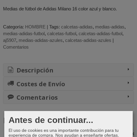
Medias de fútbol de Adidas Milano 16 color azul y blanco.
Categoría:
HOMBRE
|
Tags:
calcetas-adidas
medias-adidas
medias-adidas-futbol
calcetas-futbol
calcetas-adidas-futbol
aj5907
medias-adidas-azules
calcetas-adidas-azules
|
Comentarios
Descripción
Costes de Envío
Comentarios
Productos Relacionados
Antes de continuar...
El uso de cookies es una importante contribución para tu
-11 %
-29 %
-36 %
-10 %
experiencia de compra. Nos ayudan a enseñarte ofertas,