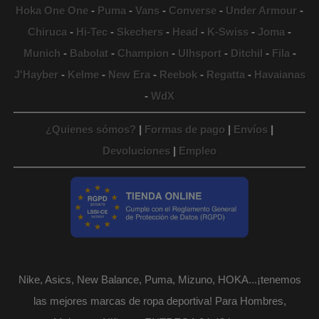
Hoka One One
-
Puma
-
Vans
-
Converse
-
Under Armour
-
Chiruca
-
Hi-Tec
-
Skechers
-
Head
-
K-Swiss
-
Joma
-
Munich
-
Babolat
-
Champion
-
Ulhsport
-
Ditchil
-
Fila
-
J'Hayber
-
Kelme
-
New Era
-
Reebok
-
Regatta
-
Havaianas
-
WdX
¿Quienes sómos?
|
Formas de pago
|
Envíos
|
Devoluciones
|
Empleo
Nike, Asics, New Balance, Puma, Mizuno, HOKA...¡tenemos
las mejores marcas de ropa deportiva! Para Hombres,