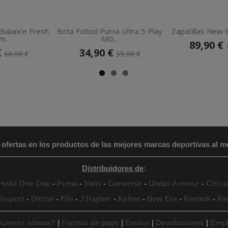
 Balance Fresh
Bota Fútbol Puma Ultra 5 Play
Zapatillas New B
...
MG...
89,90 €
€
34,90 €
60,00 €
55,00 €
 ofertas en los productos de las mejores marcas deportivas al me
Distribuidores de
:
Hoka One One
-
Puma
-
Vans
-
Converse
-
Under Armour
-
Chiru
lhsport
-
Ditchil
-
Fila
-
J'Hayber
-
Kelme
-
New Era
-
Reebok
-
Re
uienes sómos?
|
Formas de pago
|
Envíos
|
Devoluciones
|
Empl