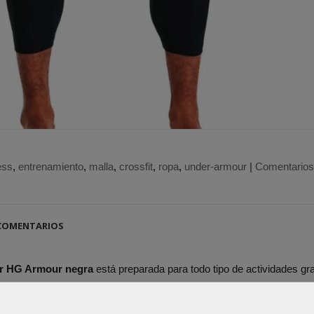
ess
entrenamiento
malla
crossfit
ropa
under-armour
|
Comentarios
OMENTARIOS
ur HG Armour negra
está preparada para todo tipo de actividades gra
 se adapta cómodamente al cuerpo.