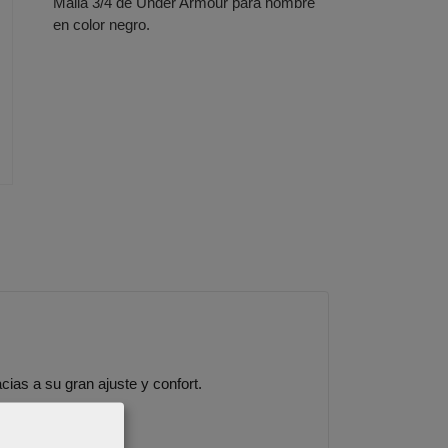
Malla 3/4 de Under Armour para hombre
en color negro.
cias a su gran ajuste y confort.