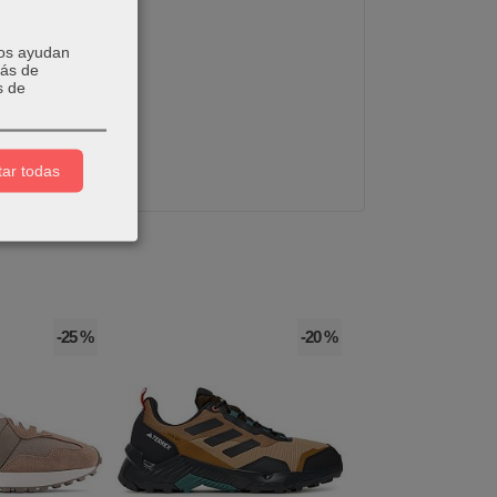
Nos ayudan
más de
s de
ar todas
-25 %
-20 %