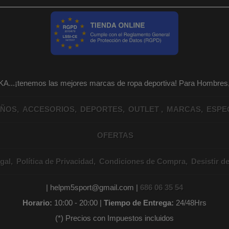
KA...¡tenemos las mejores marcas de ropa deportiva! Para Hombr
IÑOS
ACCESORIOS
DEPORTES
OUTLET
MARCAS
ESPE
OFERTAS
gal
Política de Privacidad
Condiciones de Compra
Desistir d
| helpm5sport@gmail.com |
686 06 35 54
Horario:
10:00 - 20:00 |
Tiempo de Entrega:
24/48Hrs
(*) Precios con Impuestos incluidos