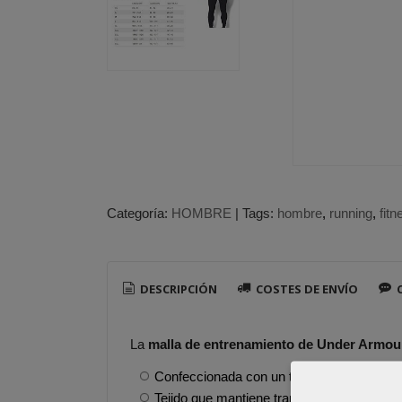
Categoría:
HOMBRE
|
Tags:
hombre
running
fitn
DESCRIPCIÓN
COSTES DE ENVÍO
C
La
malla de entrenamiento de Under Armo
Confeccionada con un tejido técnico que
Tejido que mantiene transpiración.