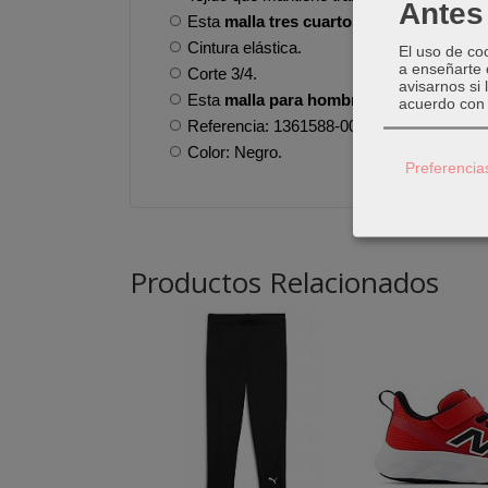
Antes 
Esta
malla tres cuartos de Under Armo
Cintura elástica.
El uso de co
a enseñarte 
Corte 3/4.
avisarnos si
Esta
malla para hombre de Under Armo
acuerdo con 
Referencia: 1361588-001
Color: Negro.
Preferencia
Productos Relacionados