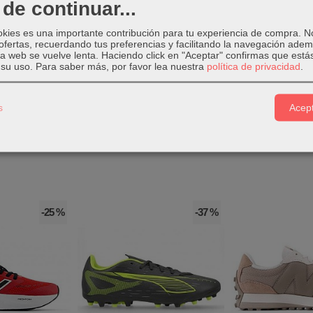
de continuar...
ur para hombre
lleva bolsillo.
okies es una importante contribución para tu experiencia de compra. 
ofertas, recuerdando tus preferencias y facilitando la navegación ade
 la web se vuelve lenta. Haciendo click en "Aceptar" confirmas que está
ur negra
está compuesta de elastán y poliéster.
su uso.
Para saber más, por favor lea nuestra
política de privacidad
.
s
Acept
-25 %
-37 %