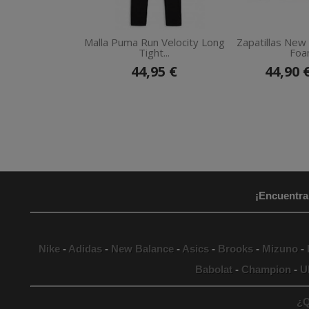
Malla Puma Run Velocity Long
Zapatillas New
Tight...
Foam
44,95 €
44,90 
¡Encuentra
Nike
-
Adidas
-
New Balance
-
Asics
-
Brooks
-
Mizuno
-
Babolat
-
Champion
-
U
¿Q