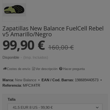
Zapatillas New Balance FuelCell Rebel
v5 Amarillo/Negro
99,90 €
160,00 €
Disponible
-
(Imp. Incluidos)
Costes de envío
Ver descripción
Hacer pregunta
Marca
:
New Balance
•
EAN / Cod. Barras
:
198689440573
•
Referencia
:
MFCX4TR
Talla