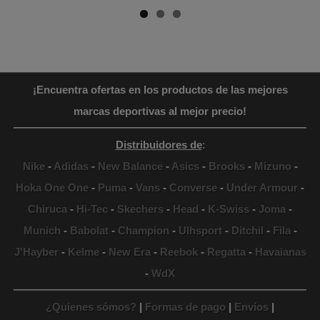
¡Encuentra ofertas en los productos de las mejores
marcas deportivas al mejor precio!
Distribuidores de
:
Nike
-
Adidas
-
New Balance
-
Asics
-
Brooks
-
Mizuno
-
Hoka One One
-
Puma
-
Vans
-
Converse
-
Under Armour
-
Chiruca
-
Hi-Tec
-
Skechers
-
Head
-
K-Swiss
-
Joma
-
Munich
-
Babolat
-
Champion
-
Ulhsport
-
Ditchil
-
Fila
-
J'Hayber
-
Kelme
-
New Era
-
Reebok
-
Regatta
-
Havaianas
-
WdX
¿Quienes sómos?
|
Formas de pago
|
Envíos
|