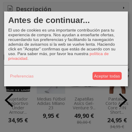
Descripción
Antes de continuar...
Costes de Envío
El uso de cookies es una importante contribución para tu
Comentarios
experiencia de compra. Nos ayudan a enseñarte ofertas,
recuerdando tus preferencias y facilitando la navegación
además de avisarnos si la web se vuelve lenta. Haciendo
click en "Aceptar" confirmas que estás de acuerdo con su
uso.
Para saber más, por favor lea nuestra
política de
Productos Relacionados
privacidad
.
-38 %
-29 %
Preferencias
Aceptar todas
Sujetador
Medias Fútbol
Zapatillas
Pantalón
Deportivo
Adidas Milano
Asics Gel-
Corto Asics
Under
23
Venture 9...
Core 7IN
Armour...
Short...
9,95 €
49,90 €
34,95 €
24,95 €
80,00 €
34,95 €