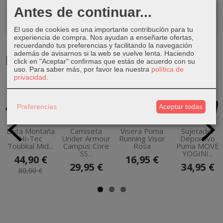
Costes de Envío
Antes de continuar...
Comentarios
El uso de cookies es una importante contribución para tu
experiencia de compra. Nos ayudan a enseñarte ofertas,
recuerdando tus preferencias y facilitando la navegación
además de avisarnos si la web se vuelve lenta. Haciendo
Productos Relacionados
click en "Aceptar" confirmas que estás de acuerdo con su
uso.
Para saber más, por favor lea nuestra
política de
privacidad
.
-44 %
Preferencias
Aceptar todas
Bota Montaña
Camiseta
Visera Puma
Sujetador
Hi-Tec
Under Armour
Running Visor
Deportivo
Toubkal Mid...
Campus Core
Rosa
Puma MOVE
SS...
YOGINI...
44,90 €
16,95 €
29,95 €
34,95 €
80,00 €