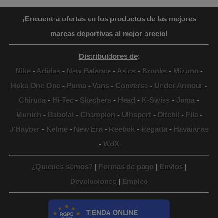
¡Encuentra ofertas en los productos de las mejores
marcas deportivas al mejor precio!
Distribuidores de
:
Nike
-
Adidas
-
New Balance
-
Asics
-
Brooks
-
Mizuno
-
Hoka One One
-
Puma
-
Vans
-
Converse
-
Under Armour
-
Chiruca
-
Hi-Tec
-
Skechers
-
Head
-
K-Swiss
-
Joma
-
Munich
-
Babolat
-
Champion
-
Ulhsport
-
Ditchil
-
Fila
-
J'Hayber
-
Kelme
-
New Era
-
Reebok
-
Regatta
-
Havaianas
-
WdX
¿Quienes sómos?
|
Formas de pago
|
Envíos
|
Devoluciones
|
Empleo