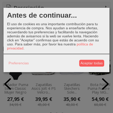
Descripción
Antes de continuar...
Costes de Envío
El uso de cookies es una importante contribución para tu
experiencia de compra. Nos ayudan a enseñarte ofertas,
Comentarios
recuerdando tus preferencias y facilitando la navegación
además de avisarnos si la web se vuelve lenta. Haciendo
click en "Aceptar" confirmas que estás de acuerdo con su
uso.
Para saber más, por favor lea nuestra
política de
Productos Relacionados
privacidad
.
-20 %
-11 %
-10 %
-9 %
Preferencias
Aceptar todas
Bañador Puma
Zapatillas
Zapatillas
Bota Fútbol
Swim Classic
Asics Jolt 4 PS
Skechers
Puma Future 8
Mujer Negro
Velcro...
Sole...
Play MG...
27,95 €
39,95 €
35,90 €
54,90 €
34,95 €
45,00 €
40,00 €
60,00 €