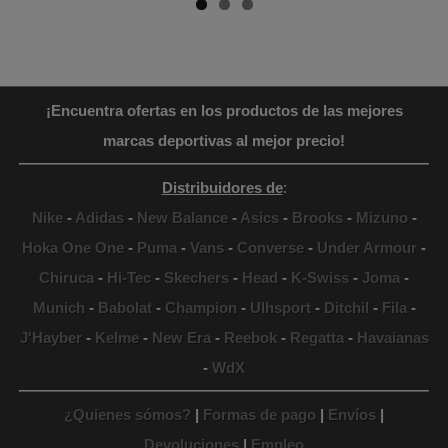
¡Encuentra ofertas en los productos de las mejores
marcas deportivas al mejor precio!
Distribuidores de
:
Nike
-
Adidas
-
New Balance
-
Asics
-
Brooks
-
Mizuno
-
Hoka One One
-
Puma
-
Vans
-
Converse
-
Under Armour
-
Chiruca
-
Hi-Tec
-
Skechers
-
Head
-
K-Swiss
-
Joma
-
Munich
-
Babolat
-
Champion
-
Ulhsport
-
Ditchil
-
Fila
-
J'Hayber
-
Kelme
-
New Era
-
Reebok
-
Regatta
-
Havaianas
-
WdX
¿Quienes sómos?
|
Formas de pago
|
Envíos
|
Devoluciones
|
Empleo