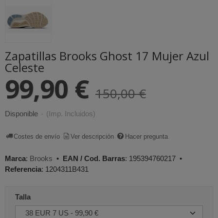
Zapatillas Brooks Ghost 17 Mujer Azul
Celeste
99,90 €
150,00 €
Disponible
-
(Imp. Incluidos)
Costes de envío
Ver descripción
Hacer pregunta
Marca
:
Brooks
•
EAN / Cod. Barras
:
195394760217
•
Referencia
:
1204311B431
Talla