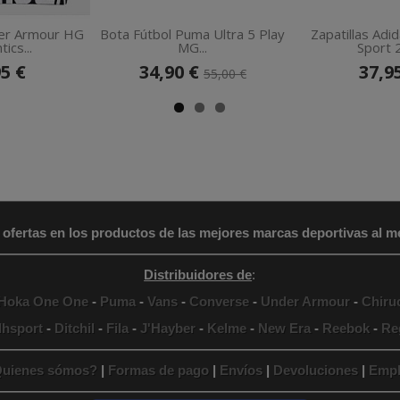
er Armour HG
Bota Fútbol Puma Ultra 5 Play
Zapatillas Adi
ics...
MG...
Sport 2.
95 €
34,90 €
37,9
55,00 €
 ofertas en los productos de las mejores marcas deportivas al me
Distribuidores de
:
Hoka One One
-
Puma
-
Vans
-
Converse
-
Under Armour
-
Chiru
lhsport
-
Ditchil
-
Fila
-
J'Hayber
-
Kelme
-
New Era
-
Reebok
-
Re
uienes sómos?
|
Formas de pago
|
Envíos
|
Devoluciones
|
Empl