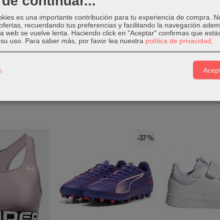
de continuar...
okies es una importante contribución para tu experiencia de compra. 
ofertas, recuerdando tus preferencias y facilitando la navegación ade
 la web se vuelve lenta. Haciendo click en "Aceptar" confirmas que está
tials French Terry negra
está fabricada con algodón y poliéster.
su uso.
Para saber más, por favor lea nuestra
política de privacidad
.
s
Acept
-37 %