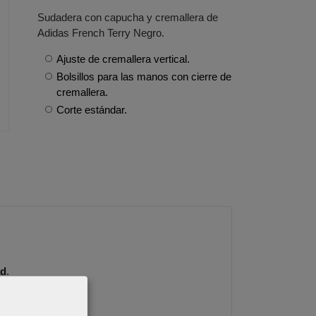
Sudadera con capucha y cremallera de
Adidas French Terry Negro.
Ajuste de cremallera vertical.
Bolsillos para las manos con cierre de
cremallera.
Corte estándar.
ad
.