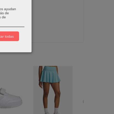
Nos ayudan
más de
s de
ar todas