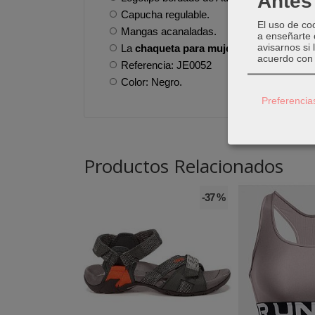
Antes 
Capucha regulable.
El uso de co
Mangas acanaladas.
a enseñarte 
avisarnos si
La
chaqueta para mujer de Adidas Essen
acuerdo con 
Referencia: JE0052
Color: Negro.
Preferencia
Productos Relacionados
-37 %