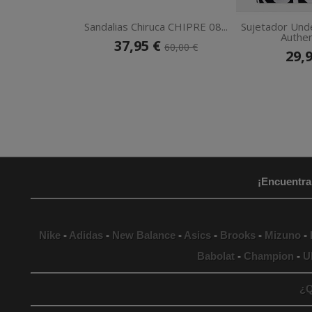
Sandalias Chiruca CHIPRE 08...
Sujetador Und
Authent
37,95 €
60,00 €
29,
¡Encuentra
Nike
-
Adidas
-
New Balance
-
Asics
-
Brooks
-
Mizuno
-
Babolat
-
Champion
-
U
¿Q