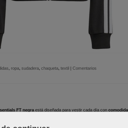
didas
ropa
sudadera
chaqueta
textil
|
Comentarios
sentials FT negra
está diseñada para vestir cada día con
comodid
ntal para poner y quitar cómodamente.