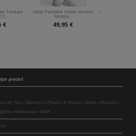
das Tensaur
Falda Pantalón Under Armour
Zapatillas Skeche
0...
Motion...
Pro...
5 €
49,95 €
64,90 €
7
jor precio!
ca
-
Hi-Tec
-
Skechers
-
Head
-
K-Swiss
-
Joma
-
Munich
-
gatta
-
Havaianas
-
WdX
eo