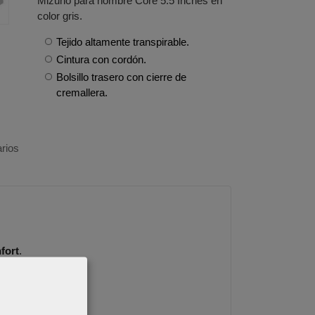
Mizuno para hombre Core 5.5 Inches en
color gris.
Tejido altamente transpirable.
Cintura con cordón.
Bolsillo trasero con cierre de
cremallera.
rios
fort
.