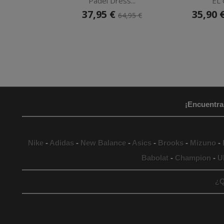
Padel Dress...
EL C
37,95 €
35,90 
64,95 €
¡Encuentra
Nike
-
Adidas
-
New Balance
-
Asics
-
Brooks
-
Mizuno
-
Babolat
-
Champion
-
U
¿Q