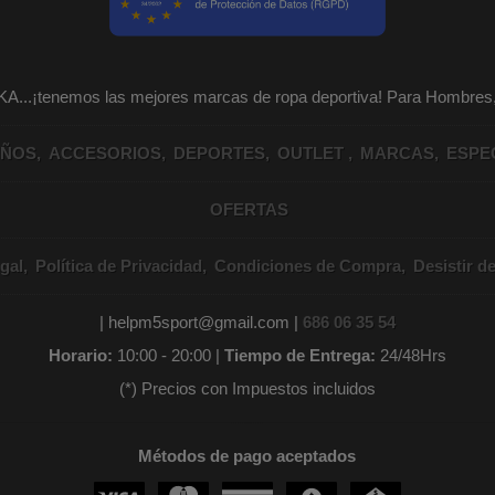
KA...¡tenemos las mejores marcas de ropa deportiva! Para Hombr
IÑOS
ACCESORIOS
DEPORTES
OUTLET
MARCAS
ESPE
OFERTAS
gal
Política de Privacidad
Condiciones de Compra
Desistir d
| helpm5sport@gmail.com |
686 06 35 54
Horario:
10:00 - 20:00 |
Tiempo de Entrega:
24/48Hrs
(*) Precios con Impuestos incluidos
Métodos de pago aceptados