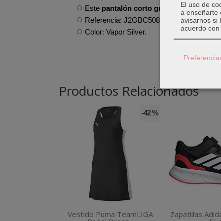
El uso de co
Este
pantalón corto gris para hombre 
a enseñarte 
Referencia: J2GBC50805
avisarnos si
acuerdo con 
Color: Vapor Silver.
Preferencia
Productos Relacionados
-42 %
Vestido Puma TeamLIGA
Zapatillas Adid