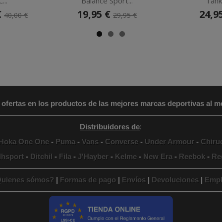
...
Balance Sport...
Tank.
€
19,95 €
24,9
40,00 €
29,95 €
 ofertas en los productos de las mejores marcas deportivas al me
Distribuidores de
:
Hoka One One
-
Puma
-
Vans
-
Converse
-
Under Armour
-
Chiru
lhsport
-
Ditchil
-
Fila
-
J'Hayber
-
Kelme
-
New Era
-
Reebok
-
Re
uienes sómos?
|
Formas de pago
|
Envíos
|
Devoluciones
|
Empl