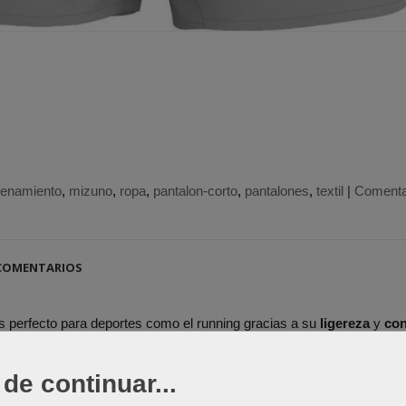
renamiento
mizuno
ropa
pantalon-corto
pantalones
textil
|
Comenta
OMENTARIOS
 perfecto para deportes como el running gracias a su
ligereza
y
con
te de cordón.
de continuar...