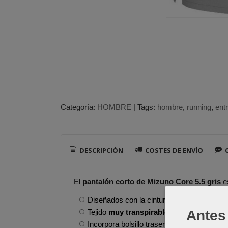
Categoría:
HOMBRE
|
Tags:
hombre
running
ent
DESCRIPCIÓN
COSTES DE ENVÍO
C
El
pantalón corto de Mizuno Core 5.5 gris
es
Diseñados con la cintura elástica con ajus
Antes 
Tejido
muy transpirable
.
Incorpora bolsillo trasero de cremallera.