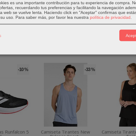
okies es una importante contribución para tu experiencia de compra. 
de Mizuno
está compuesto por poliéster.
ofertas, recuerdando tus preferencias y facilitando la navegación ade
 la web se vuelve lenta. Haciendo click en "Aceptar" confirmas que está
su uso.
Para saber más, por favor lea nuestra
política de privacidad
.
s
Acept
-10 %
-33 %
as Runfalcon 5
Camiseta Tirantes New
Camiseta Tirant