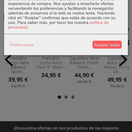
experiencia de compra. Nos ayudan a enseñarte ofertas,
recuerdando tus preferencias y facilitando la navegación
además de avisarnos si la web se vuelve lenta. Haciendo
Productos Relacionados
click en "Aceptar" confirmas que estás de acuerdo con su
uso.
Para saber más, por favor lea nuestra
política de
privacidad
.
-27 %
-25 %
-33 %
Preferencias
Aceptar todas
Pantalón
Pantalón
Zapatillas New
Zapatillas
Largo New
Corto Asics
Balance Fresh
Asics Gel-
Balance
Core 5" Short...
Foam...
Noosa Tri 16
Sport...
GS...
34,95 €
44,90 €
39,95 €
49,95 €
60,00 €
54,95 €
75,00 €
¡Encuentra ofertas en los productos de las mejores