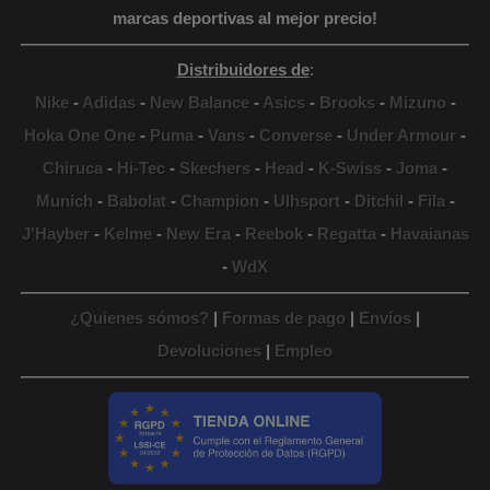
marcas deportivas al mejor precio!
Distribuidores de
:
Nike
-
Adidas
-
New Balance
-
Asics
-
Brooks
-
Mizuno
-
Hoka One One
-
Puma
-
Vans
-
Converse
-
Under Armour
-
Chiruca
-
Hi-Tec
-
Skechers
-
Head
-
K-Swiss
-
Joma
-
Munich
-
Babolat
-
Champion
-
Ulhsport
-
Ditchil
-
Fila
-
J'Hayber
-
Kelme
-
New Era
-
Reebok
-
Regatta
-
Havaianas
-
WdX
¿Quienes sómos?
|
Formas de pago
|
Envíos
|
Devoluciones
|
Empleo