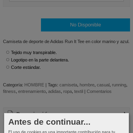
No Disponible
Camiseta de deporte de Adidas Run It Tee en color marino y azul.
Tejido muy transpirable.
Logotipo en la parte delantera.
Corte estándar.
Categoría:
HOMBRE
|
Tags:
camiseta
hombre
casual
running
fitness
entrenamiento
adidas
ropa
textil
|
Comentarios
Descripción
Antes de continuar...
Comentarios
El uso de cookies es una importante contribución para tu