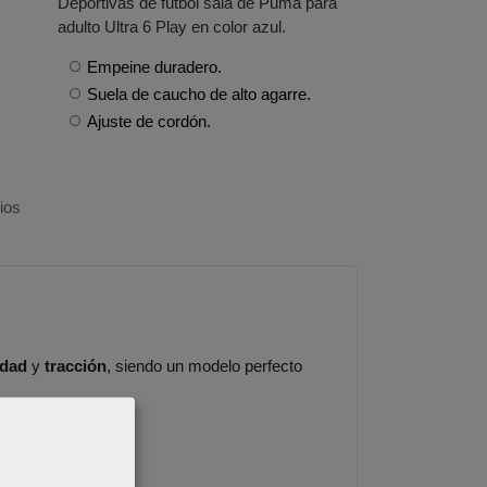
Deportivas de fútbol sala de Puma para
adulto Ultra 6 Play en color azul.
Empeine duradero.
Suela de caucho de alto agarre.
Ajuste de cordón.
ios
idad
y
tracción
, siendo un modelo perfecto