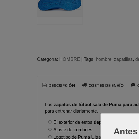
Categoría:
HOMBRE
|
Tags:
hombre
zapatillas
d
DESCRIPCIÓN
COSTES DE ENVÍO
C
Los
zapatos de fútbol sala de Puma para adu
para entrenar diariamente.
El exterior de estos
deportivos de fútbo
Antes 
Ajuste de cordones.
Logotipo de Puma Ultra.