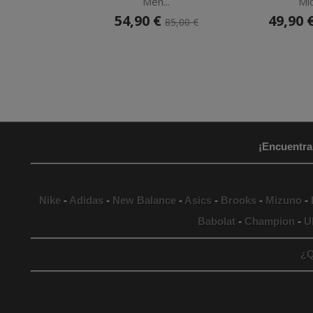
Men...
Mid
54,90 €
49,90 
85,00 €
¡Encuentra
Nike
-
Adidas
-
New Balance
-
Asics
-
Brooks
-
Mizuno
-
Babolat
-
Champion
-
U
¿Q