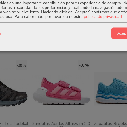
okies es una importante contribución para tu experiencia de compra. 
a para hombre de Puma Ultra 6 Play
cuenta con caucho de gran tracc
ofertas, recuerdando tus preferencias y facilitando la navegación ade
 la web se vuelve lenta. Haciendo click en "Aceptar" confirmas que está
su uso.
Para saber más, por favor lea nuestra
política de privacidad
.
s
Acept
-38 %
-36 %
i-Tec Toubkal
Sandalias Adidas Altaswim 2.0
Zapatillas Brook