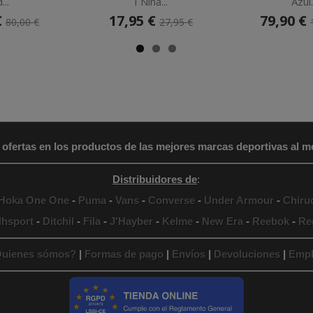
...
I Niña...
Azul.
€
17,95 €
79,90 €
80,00 €
27,95 €
 ofertas en los productos de las mejores marcas deportivas al me
Distribuidores de
:
Hoka One One
-
Puma
-
Vans
-
Converse
-
Under Armour
-
Chiru
lhsport
-
Ditchil
-
Fila
-
J'Hayber
-
Kelme
-
New Era
-
Reebok
-
Re
uienes sómos?
|
Formas de pago
|
Envíos
|
Devoluciones
|
Empl