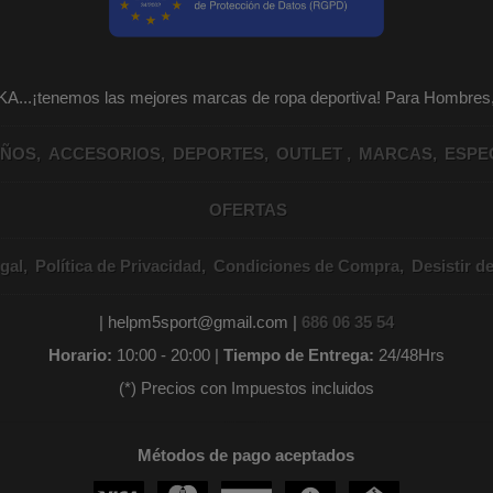
KA...¡tenemos las mejores marcas de ropa deportiva! Para Hombr
IÑOS
ACCESORIOS
DEPORTES
OUTLET
MARCAS
ESPE
OFERTAS
gal
Política de Privacidad
Condiciones de Compra
Desistir d
| helpm5sport@gmail.com |
686 06 35 54
Horario:
10:00 - 20:00 |
Tiempo de Entrega:
24/48Hrs
(*) Precios con Impuestos incluidos
Métodos de pago aceptados