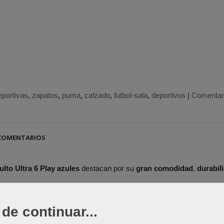
eportivas
zapatos
puma
calzado
futbol-sala
deportivos
|
Comentar
OMENTARIOS
lto Ultra 6 Play azules
destacan por su
gran comodidad
,
durabil
l sala de Puma para hombre
lleva piel sintética duradera.
de continuar...