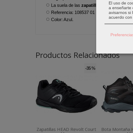
El uso de co
La suela de las
zapatillas de fútbol sal
a enseñarte 
Referencia: 108537 01
avisarnos si
acuerdo con 
Color: Azul.
Preferencia
Productos Relacionados
-35 %
Zapatillas HEAD Revolt Court
Bota Montaña H