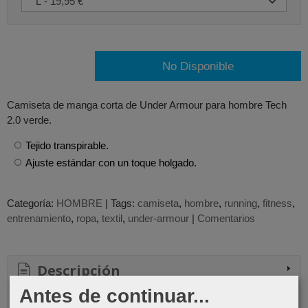
No Disponible
Camiseta de manga corta de Under Armour para hombre Tech
2.0 verde.
Tejido transpirable.
Ajuste estándar con un toque holgado.
Categoría:
HOMBRE
|
Tags:
camiseta
hombre
running
fitness
entrenamiento
ropa
textil
under-armour
|
Comentarios
Descripción
Antes de continuar...
Comentarios