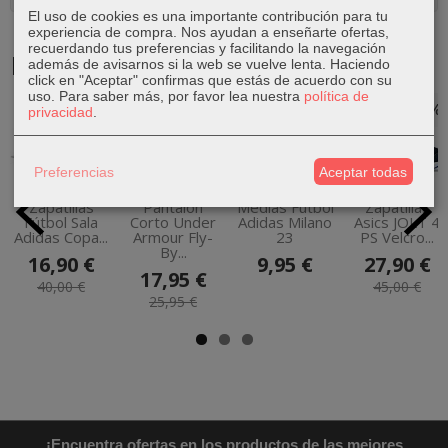
El uso de cookies es una importante contribución para tu
experiencia de compra. Nos ayudan a enseñarte ofertas,
recuerdando tus preferencias y facilitando la navegación
Productos Relacionados
además de avisarnos si la web se vuelve lenta. Haciendo
click en "Aceptar" confirmas que estás de acuerdo con su
uso.
Para saber más, por favor lea nuestra
política de
-58 %
-31 %
-38 %
privacidad
.
Preferencias
Aceptar todas
Zapatillas
Pantalón
Medias Fútbol
Zapatillas
Fútbol Sala
Corto Under
Adidas Milano
Asics JOLT 4
Adidas Copa...
Armour Fly-
23
PS Velcro...
By...
16,90 €
9,95 €
27,90 €
17,95 €
40,00 €
45,00 €
25,95 €
¡Encuentra ofertas en los productos de las mejores