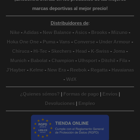
marcas deportivas al mejor precio!
Distribuidores de
:
Nike
-
Adidas
-
New Balance
-
Asics
-
Brooks
-
Mizuno
-
Hoka One One
-
Puma
-
Vans
-
Converse
-
Under Armour
-
Chiruca
-
Hi-Tec
-
Skechers
-
Head
-
K-Swiss
-
Joma
-
Munich
-
Babolat
-
Champion
-
Ulhsport
-
Ditchil
-
Fila
-
J'Hayber
-
Kelme
-
New Era
-
Reebok
-
Regatta
-
Havaianas
-
WdX
¿Quienes sómos?
|
Formas de pago
|
Envíos
|
Devoluciones
|
Empleo