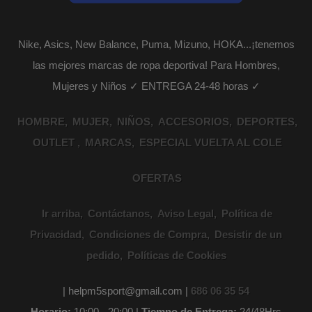
Nike, Asics, New Balance, Puma, Mizuno, HOKA...¡tenemos
las mejores marcas de ropa deportiva! Para Hombres,
Mujeres y Niños ✓ ENTREGA 24-48 horas ✓
HOMBRE
MUJER
NIÑOS
ACCESORIOS
DEPORTES
OUTLET
MARCAS
ESPECIAL VUELTA AL COLE
OFERTAS
Ir arriba
Contáctanos
Aviso Legal
Política de
Privacidad
Condiciones de Compra
Desistir de un
pedido
Políticas de Cookies
| helpm5sport@gmail.com |
686 06 35 54
Horario:
10:00 - 20:00 |
Tiempo de Entrega:
24/48Hrs