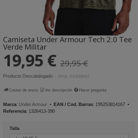
Camiseta Under Armour Tech 2.0 Tee
Verde Militar
19,95 €
29,95 €
Producto Descatalogado
-
(Imp. Incluidos)
Costes de envío
Ver descripción
Hacer pregunta
Marca
:
Under Armour
•
EAN / Cod. Barras
:
195253814167
•
Referencia
:
1326413-390
Talla