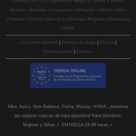
Chiruca
-
Hi-Tec
-
Skechers
-
Head
-
K-Swiss
-
Joma
-
Munich
-
Babolat
-
Champion
-
Ulhsport
-
Ditchil
-
Fila
-
J'Hayber
-
Kelme
-
New Era
-
Reebok
-
Regatta
-
Havaianas
-
WdX
¿Quienes sómos?
|
Formas de pago
|
Envíos
|
Devoluciones
|
Empleo
Nike, Asics, New Balance, Puma, Mizuno, HOKA...¡tenemos
las mejores marcas de ropa deportiva! Para Hombres,
Mujeres y Niños ✓ ENTREGA 24-48 horas ✓