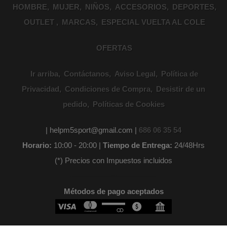
HOMBRE
MUJER
NIÑOS
ACCESORIOS
DEPORTES
OUTLET
MARCAS
ESPECIAL VUELTA AL COLE
OFERTAS
Ir arriba
Contáctanos
Aviso Legal
Política de
Privacidad
Condiciones de Compra
Desistir de un
pedido
Políticas de Cookies
| helpm5sport@gmail.com |
686 06 35 54
Horario:
10:00 - 20:00 |
Tiempo de Entrega:
24/48Hrs
(*) Precios con Impuestos incluidos
Métodos de pago aceptados