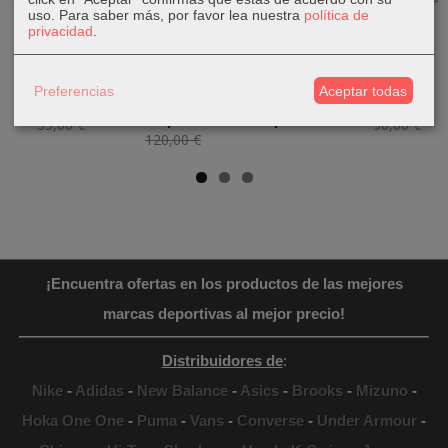
uso.
Para saber más, por favor lea nuestra
política de
privacidad
.
Bota Fútbol
Bota
Camiseta
Zapatillas
Puma Ultra
Senderismo
Puma RUN
Adidas
Play FG/AG...
Chiruca
Velocity
AvaFlash...
Massana 08...
Mujer...
Preferencias
Aceptar todas
34,90 €
69,90 €
107,90 €
26,95 €
55,00 €
90,00 €
120,00 €
¡Encuentra ofertas en los productos de las mejores
marcas deportivas al mejor precio!
Distribuidores de
:
Nike
-
Adidas
-
New Balance
-
Asics
-
Brooks
-
Mizuno
-
Hoka One One
-
Puma
-
Vans
-
Converse
-
Under Armour
-