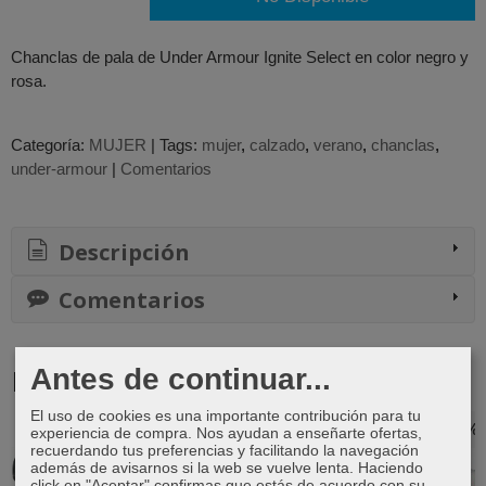
Chanclas de pala de Under Armour Ignite Select en color negro y
rosa.
Categoría:
MUJER
|
Tags:
mujer
calzado
verano
chanclas
under-armour
|
Comentarios
Descripción
Comentarios
Antes de continuar...
Productos Relacionados
El uso de cookies es una importante contribución para tu
-37 %
-10 %
-22 %
experiencia de compra. Nos ayudan a enseñarte ofertas,
recuerdando tus preferencias y facilitando la navegación
además de avisarnos si la web se vuelve lenta. Haciendo
click en "Aceptar" confirmas que estás de acuerdo con su