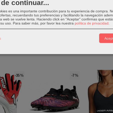
ra 5 Play blancas
llevan el empeine rugoso para ayudar a mantener el
de continuar...
ay de Puma.
okies es una importante contribución para tu experiencia de compra. 
ofertas, recuerdando tus preferencias y facilitando la navegación ade
 la web se vuelve lenta. Haciendo click en "Aceptar" confirmas que está
Ultra 5 Play
llevan tacos de goma MG para césped artificial y césped
su uso.
Para saber más, por favor lea nuestra
política de privacidad
.
s
Acept
-35 %
-7 %