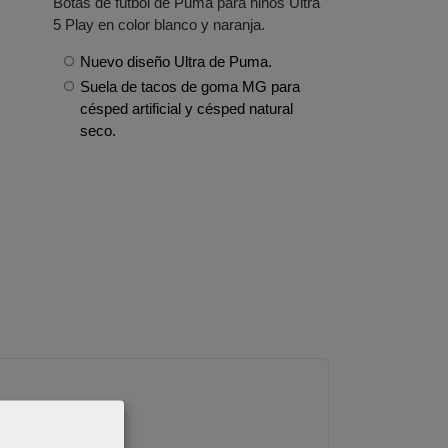
Botas de fútbol de Puma para niños Ultra
5 Play en color blanco y naranja.
Nuevo diseño Ultra de Puma.
Suela de tacos de goma MG para
césped artificial y césped natural
seco.