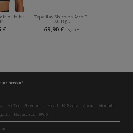
rtivo Under
Zapatillas Skechers Arch Fit
Zapatillas Puma
...
2.0 Big...
Suede V
5 €
69,90 €
49,90 €
95,00 €
5
jor precio!
ca
-
Hi-Tec
-
Skechers
-
Head
-
K-Swiss
-
Joma
-
Munich
-
gatta
-
Havaianas
-
WdX
eo