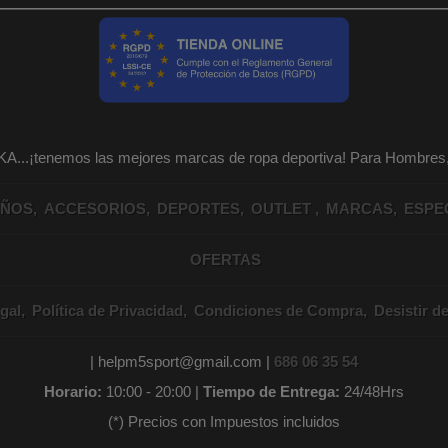
KA...¡tenemos las mejores marcas de ropa deportiva! Para Hombr
IÑOS
ACCESORIOS
DEPORTES
OUTLET
MARCAS
ESPE
OFERTAS
gal
Política de Privacidad
Condiciones de Compra
Desistir d
| helpm5sport@gmail.com |
686 06 35 54
Horario:
10:00 - 20:00 |
Tiempo de Entrega:
24/48Hrs
(*) Precios con Impuestos incluidos