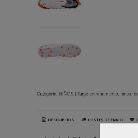
Categoría:
NIÑOS
|
Tags:
entrenamiento
ninos
p
DESCRIPCIÓN
COSTES DE ENVÍO
C