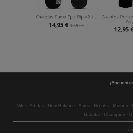
Chanclas Puma Epic Flip v2 Jr...
Guantes Porte
AS J
14,95 €
19,95 €
12,95 
¡Encuentra
Nike
-
Adidas
-
New Balance
-
Asics
-
Brooks
-
Mizuno
-
Babolat
-
Champion
-
U
¿Q