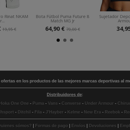
ro Rinat NKAM
Bota Fútbol Puma Future 8
Sujetador Depo
r...
Match MG Jr
Armour
€
64,90 €
34,9
19,95 €
70,00 €
 ofertas en los productos de las mejores marcas deportivas al me
Distribuidores de
:
Hoka One One
-
Puma
-
Vans
-
Converse
-
Under Armour
-
Chiru
lhsport
-
Ditchil
-
Fila
-
J'Hayber
-
Kelme
-
New Era
-
Reebok
-
Re
uienes sómos?
|
Formas de pago
|
Envíos
|
Devoluciones
|
Empl