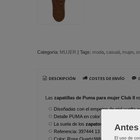
Categoría:
MUJER
|
Tags:
moda
casual
mujer
s
DESCRIPCIÓN
COSTES DE ENVÍO
C
Las
zapatillas de Puma para mujer Club II r
Diseñadas con el empeine de piel vuelta e
Detalle PUMA en color dorado.
La suela de los
zapatos para vestir de P
Antes 
Referencia: 397444 13
El uso de co
Color: Rose Quartz/White