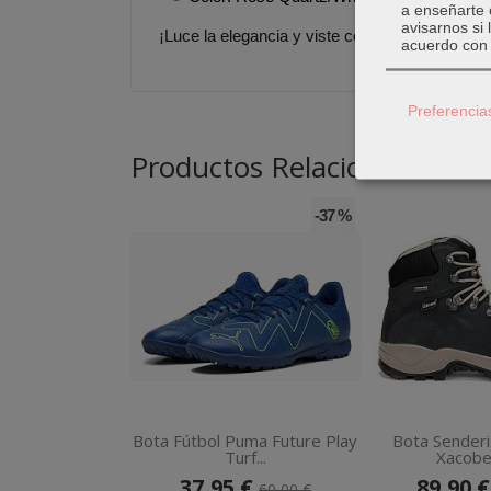
a enseñarte 
avisarnos si
¡Luce la elegancia y viste con comodidad con
acuerdo con 
Preferencia
Productos Relacionados
-37 %
Bota Fútbol Puma Future Play
Bota Senderi
Turf...
Xacobeo
37,95 €
89,90 
60,00 €