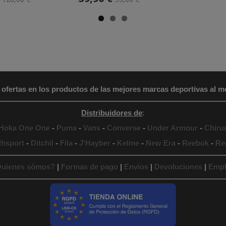
 ofertas en los productos de las mejores marcas deportivas al me
Distribuidores de
:
Hoka One One
-
Puma
-
Vans
-
Converse
-
Under Armour
-
Chiru
lhsport
-
Ditchil
-
Fila
-
J'Hayber
-
Kelme
-
New Era
-
Reebok
-
Re
uienes sómos?
|
Formas de pago
|
Envíos
|
Devoluciones
|
Empl