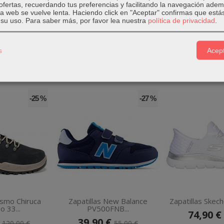
ofertas, recuerdando tus preferencias y facilitando la navegación ade
 la web se vuelve lenta. Haciendo click en "Aceptar" confirmas que está
 las bambas rosas de Puma Club II!
su uso.
Para saber más, por favor lea nuestra
política de privacidad
.
s
Acept
-25 %
-27 %
smo Chiruca
Zapatillas New Balance
Zapatillas Skeche
 33...
PV500FNB...
74,90 €
€
39,90 €
120,00 €
55,00 €