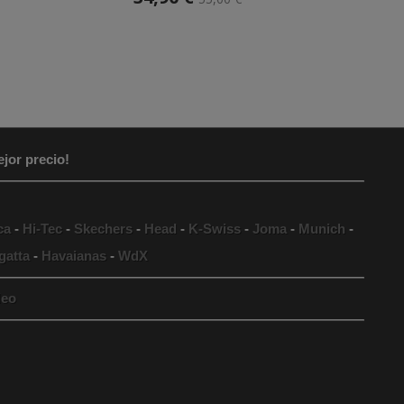
jor precio!
ca
-
Hi-Tec
-
Skechers
-
Head
-
K-Swiss
-
Joma
-
Munich
-
gatta
-
Havaianas
-
WdX
eo