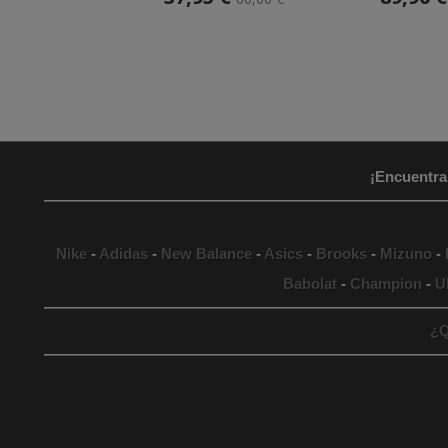
¡Encuentra
Nike
-
Adidas
-
New Balance
-
Asics
-
Brooks
-
Mizuno
-
Babolat
-
Champion
-
U
¿Q