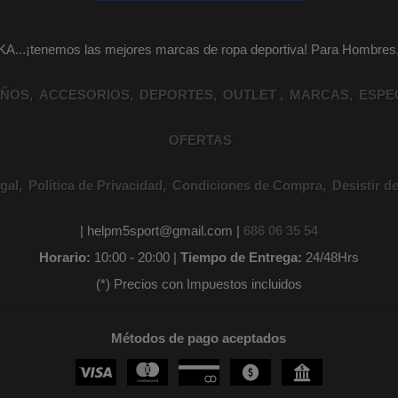
KA...¡tenemos las mejores marcas de ropa deportiva! Para Hombr
IÑOS
ACCESORIOS
DEPORTES
OUTLET
MARCAS
ESPE
OFERTAS
gal
Política de Privacidad
Condiciones de Compra
Desistir d
| helpm5sport@gmail.com |
686 06 35 54
Horario:
10:00 - 20:00 |
Tiempo de Entrega:
24/48Hrs
(*) Precios con Impuestos incluidos
Métodos de pago aceptados