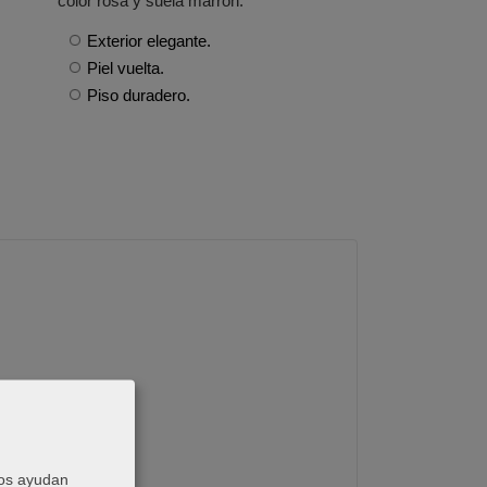
color rosa y suela marrón.
Exterior elegante.
Piel vuelta.
Piso duradero.
Nos ayudan