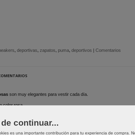
neakers
deportivas
zapatos
puma
deportivos
|
Comentarios
OMENTARIOS
osas
son muy elegantes para vestir cada día.
n color rosa.
uma Club II
está compuesta de caucho marrón.
de continuar...
okies es una importante contribución para tu experiencia de compra. 