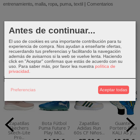
entrenamiento
malla
ropa
puma
textil
|
Comentarios
Descripción
Antes de continuar...
Costes de Envío
El uso de cookies es una importante contribución para tu
experiencia de compra. Nos ayudan a enseñarte ofertas,
recuerdando tus preferencias y facilitando la navegación
Comentarios
además de avisarnos si la web se vuelve lenta. Haciendo
click en "Aceptar" confirmas que estás de acuerdo con su
uso.
Para saber más, por favor lea nuestra
política de
privacidad
.
Productos Relacionados
Preferencias
Aceptar todas
-33 %
-42 %
-38 %
-35 %
Zapatillas
Bota Fútbol
Zapatillas
Guantes
Skechers
Puma Future 7
Adidas Run
Portero Rinat
Skech-Lite
Play MG...
60s CF Niños...
KALI AS Jr...
Pro...