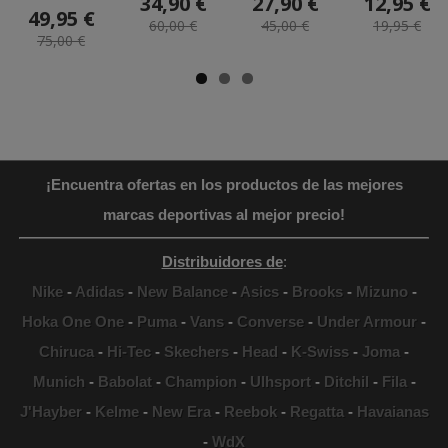
34,90 €
27,90 €
12,95 €
49,95 €
60,00 €
45,00 €
19,95 €
75,00 €
¡Encuentra ofertas en los productos de las mejores
marcas deportivas al mejor precio!
Distribuidores de
:
Nike
-
Adidas
-
New Balance
-
Asics
-
Brooks
-
Mizuno
-
Hoka One One
-
Puma
-
Vans
-
Converse
-
Under Armour
-
Chiruca
-
Hi-Tec
-
Skechers
-
Head
-
K-Swiss
-
Joma
-
Munich
-
Babolat
-
Champion
-
Ulhsport
-
Ditchil
-
Fila
-
J'Hayber
-
Kelme
-
New Era
-
Reebok
-
Regatta
-
Havaianas
-
WdX