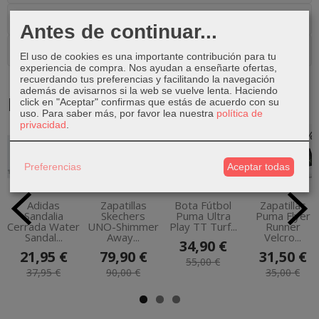
Costes de Envío
Antes de continuar...
Comentarios
El uso de cookies es una importante contribución para tu
experiencia de compra. Nos ayudan a enseñarte ofertas,
recuerdando tus preferencias y facilitando la navegación
además de avisarnos si la web se vuelve lenta. Haciendo
Productos Relacionados
click en "Aceptar" confirmas que estás de acuerdo con su
uso.
Para saber más, por favor lea nuestra
política de
privacidad
.
-42 %
-11 %
-37 %
-10 %
Preferencias
Aceptar todas
Adidas
Zapatillas
Bota Fútbol
Zapatillas
Sandalia
Skechers
Puma Ultra
Puma Flyer
Cerrada Water
UNO-Shimmer
Play TT Turf...
Runner
Sandal...
Away...
Velcro...
34,90 €
21,95 €
79,90 €
31,50 €
55,00 €
37,95 €
90,00 €
35,00 €