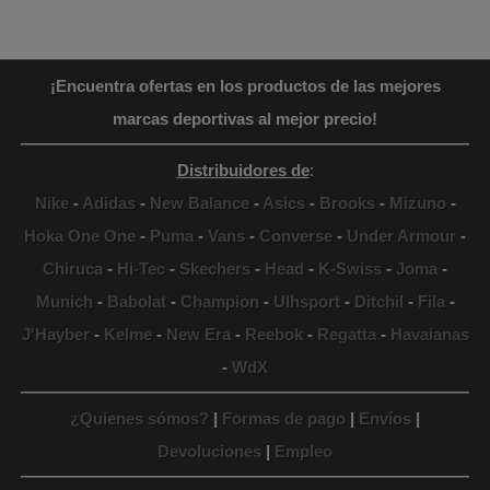
¡Encuentra ofertas en los productos de las mejores
marcas deportivas al mejor precio!
Distribuidores de
:
Nike
-
Adidas
-
New Balance
-
Asics
-
Brooks
-
Mizuno
-
Hoka One One
-
Puma
-
Vans
-
Converse
-
Under Armour
-
Chiruca
-
Hi-Tec
-
Skechers
-
Head
-
K-Swiss
-
Joma
-
Munich
-
Babolat
-
Champion
-
Ulhsport
-
Ditchil
-
Fila
-
J'Hayber
-
Kelme
-
New Era
-
Reebok
-
Regatta
-
Havaianas
-
WdX
¿Quienes sómos?
|
Formas de pago
|
Envíos
|
Devoluciones
|
Empleo