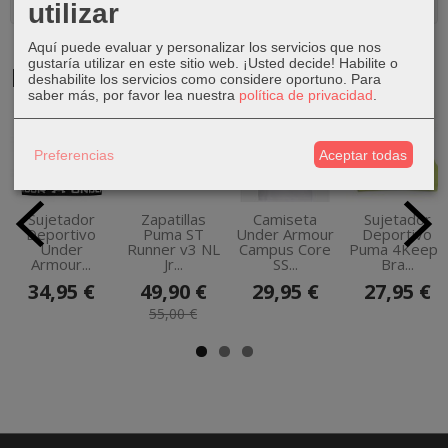
Comentarios
utilizar
Aquí puede evaluar y personalizar los servicios que nos
gustaría utilizar en este sitio web. ¡Usted decide! Habilite o
Productos Relacionados
deshabilite los servicios como considere oportuno.
Para
saber más, por favor lea nuestra
política de privacidad
.
-9 %
Preferencias
Aceptar todas
Sujetador
Zapatillas
Camiseta
Sujetador
Deportivo
Puma ST
Under Armour
Deportivo
Under
Runner v3 NL
Campus Core
Puma 4Keeps
Armour...
Jr...
SS...
Bra...
34,95 €
49,90 €
29,95 €
27,95 €
55,00 €