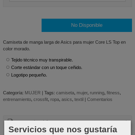
No Disponible
Camiseta de manga larga de Asics para mujer Core LS Top en
color morado.
Tejido técnico muy transpirable.
Corte estándar con un toque ceñido.
Logotipo pequeño.
Categoría:
MUJER
|
Tags:
camiseta
mujer
running
fitness
entrenamiento
crossfit
ropa
asics
textil
|
Comentarios
Descripción
Servicios que nos gustaría