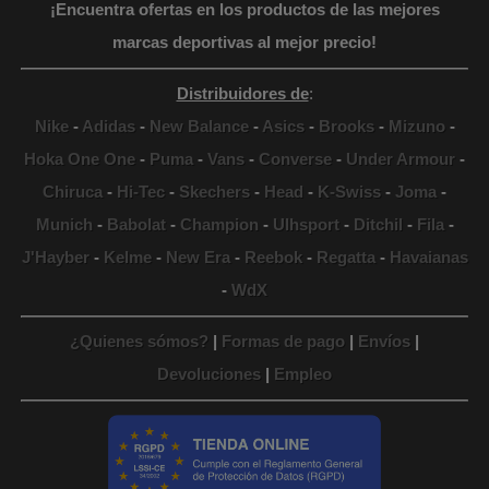
¡Encuentra ofertas en los productos de las mejores
marcas deportivas al mejor precio!
Distribuidores de
:
Nike
-
Adidas
-
New Balance
-
Asics
-
Brooks
-
Mizuno
-
Hoka One One
-
Puma
-
Vans
-
Converse
-
Under Armour
-
Chiruca
-
Hi-Tec
-
Skechers
-
Head
-
K-Swiss
-
Joma
-
Munich
-
Babolat
-
Champion
-
Ulhsport
-
Ditchil
-
Fila
-
J'Hayber
-
Kelme
-
New Era
-
Reebok
-
Regatta
-
Havaianas
-
WdX
¿Quienes sómos?
|
Formas de pago
|
Envíos
|
Devoluciones
|
Empleo