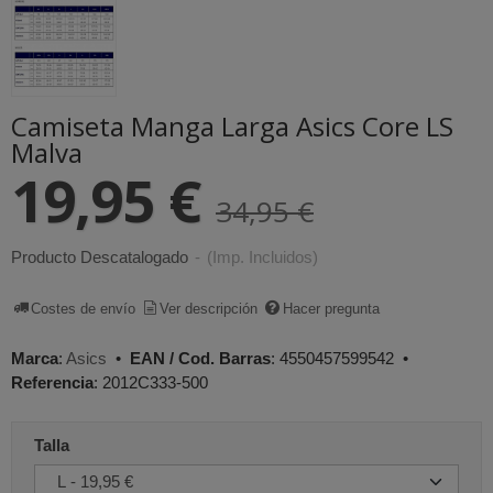
Camiseta Manga Larga Asics Core LS
Malva
19,95 €
34,95 €
Producto Descatalogado
-
(Imp. Incluidos)
Costes de envío
Ver descripción
Hacer pregunta
Marca
:
Asics
•
EAN / Cod. Barras
:
4550457599542
•
Referencia
:
2012C333-500
Talla