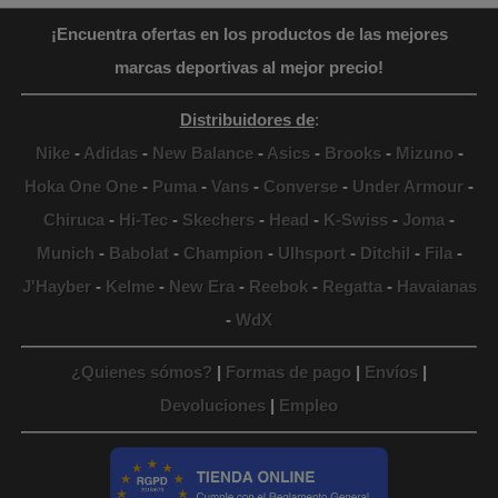
¡Encuentra ofertas en los productos de las mejores
marcas deportivas al mejor precio!
Distribuidores de
:
Nike
-
Adidas
-
New Balance
-
Asics
-
Brooks
-
Mizuno
-
Hoka One One
-
Puma
-
Vans
-
Converse
-
Under Armour
-
Chiruca
-
Hi-Tec
-
Skechers
-
Head
-
K-Swiss
-
Joma
-
Munich
-
Babolat
-
Champion
-
Ulhsport
-
Ditchil
-
Fila
-
J'Hayber
-
Kelme
-
New Era
-
Reebok
-
Regatta
-
Havaianas
-
WdX
¿Quienes sómos?
|
Formas de pago
|
Envíos
|
Devoluciones
|
Empleo