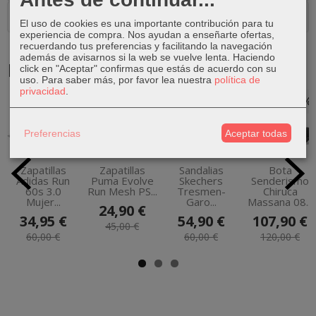
Comentarios
El uso de cookies es una importante contribución para tu
experiencia de compra. Nos ayudan a enseñarte ofertas,
recuerdando tus preferencias y facilitando la navegación
además de avisarnos si la web se vuelve lenta. Haciendo
Productos Relacionados
click en "Aceptar" confirmas que estás de acuerdo con su
uso.
Para saber más, por favor lea nuestra
política de
privacidad
.
-42 %
-45 %
-9 %
-10 %
Preferencias
Aceptar todas
Zapatillas
Zapatillas
Sandalias
Bota
Adidas Run
Puma Evolve
Skechers
Senderismo
60s 3.0
Run Mesh PS...
Tresmen-
Chiruca
Mujer...
Garo...
Massana 08...
24,90 €
34,95 €
54,90 €
107,90 €
45,00 €
60,00 €
60,00 €
120,00 €