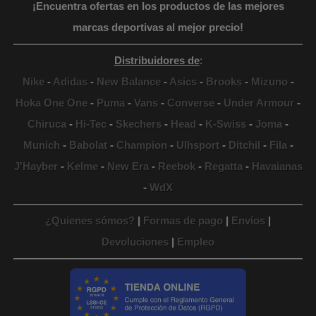
¡Encuentra ofertas en los productos de las mejores
marcas deportivas al mejor precio!
Distribuidores de
:
Nike
-
Adidas
-
New Balance
-
Asics
-
Brooks
-
Mizuno
-
Hoka One One
-
Puma
-
Vans
-
Converse
-
Under Armour
-
Chiruca
-
Hi-Tec
-
Skechers
-
Head
-
K-Swiss
-
Joma
-
Munich
-
Babolat
-
Champion
-
Ulhsport
-
Ditchil
-
Fila
-
J'Hayber
-
Kelme
-
New Era
-
Reebok
-
Regatta
-
Havaianas
-
WdX
¿Quienes sómos?
|
Formas de pago
|
Envíos
|
Devoluciones
|
Empleo