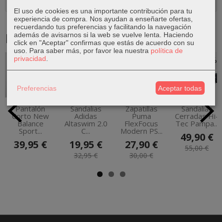
Comentarios
El uso de cookies es una importante contribución para tu
experiencia de compra. Nos ayudan a enseñarte ofertas,
recuerdando tus preferencias y facilitando la navegación
Productos Relacionados
además de avisarnos si la web se vuelve lenta. Haciendo
click en "Aceptar" confirmas que estás de acuerdo con su
uso.
Para saber más, por favor lea nuestra
política de
privacidad
.
-39 %
-7 %
-9 %
Preferencias
Aceptar todas
Pantalón
Sandalias
Zapatillas
Sandalias
Corto New
Adidas
Puma
Cerradas Hi-
Balance
Altaswim 2.0
FlexFocus
Tec Pampa...
Sport...
C...
Modern PS...
49,90 €
39,95 €
19,95 €
27,90 €
55,00 €
32,95 €
30,00 €