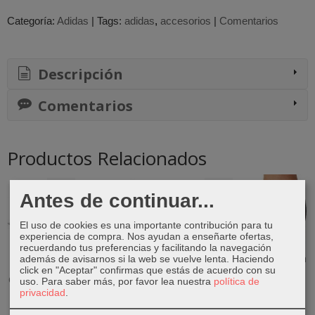
Categoría:
Adidas
|
Tags:
adidas
accesorios
|
Comentarios
Descripción
Comentarios
Productos Relacionados
-56 %
-30 %
Antes de continuar...
El uso de cookies es una importante contribución para tu
experiencia de compra. Nos ayudan a enseñarte ofertas,
recuerdando tus preferencias y facilitando la navegación
Zapatillas
Gorra New
Bota Fútbol
Malla Corta
además de avisarnos si la web se vuelve lenta. Haciendo
Adidas Grand
Era New York
Adidas X
Techfit
click en "Aceptar" confirmas que estás de acuerdo con su
Court Mickey...
Yankees...
Crazyfast
Volleyball...
uso.
Para saber más, por favor lea nuestra
política de
Club...
privacidad
.
19,90 €
25,95 €
34,95 €
34,90 €
45,00 €