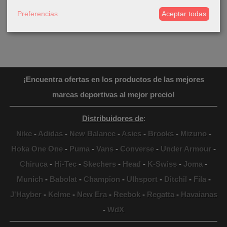
50,00 €
Preferencias
Aceptar todas
¡Encuentra ofertas en los productos de las mejores
marcas deportivas al mejor precio!
Distribuidores de
:
Nike
-
Adidas
-
New Balance
-
Asics
-
Brooks
-
Mizuno
-
Hoka One One
-
Puma
-
Vans
-
Converse
-
Under Armour
-
Chiruca
-
Hi-Tec
-
Skechers
-
Head
-
K-Swiss
-
Joma
-
Munich
-
Babolat
-
Champion
-
Ulhsport
-
Ditchil
-
Fila
-
J'Hayber
-
Kelme
-
New Era
-
Reebok
-
Regatta
-
Havaianas
-
WdX