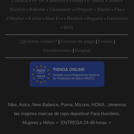
Chiruca
-
Hi-Tec
-
Skechers
-
Head
-
K-Swiss
-
Joma
-
Munich
-
Babolat
-
Champion
-
Ulhsport
-
Ditchil
-
Fila
-
J'Hayber
-
Kelme
-
New Era
-
Reebok
-
Regatta
-
Havaianas
-
WdX
¿Quienes sómos?
|
Formas de pago
|
Envíos
|
Devoluciones
|
Empleo
Nike, Asics, New Balance, Puma, Mizuno, HOKA...¡tenemos
las mejores marcas de ropa deportiva! Para Hombres,
Mujeres y Niños ✓ ENTREGA 24-48 horas ✓