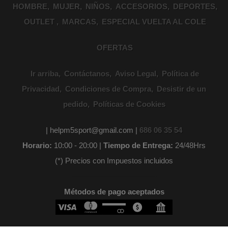
HOMBRE
MUJER
NIÑOS
ACCESORIOS
DEPORTES
OUTLET
MARCAS
ESPECIAL VUELTA AL COLE
OFERTAS
Ir arriba
Contáctanos
Aviso Legal
Política de
Privacidad
Condiciones de Compra
Desistir de un
pedido
Políticas de Cookies
| helpm5sport@gmail.com |
686 06 35 54
Horario:
10:00 - 20:00 |
Tiempo de Entrega:
24/48Hrs
(*) Precios con Impuestos incluidos
Métodos de pago aceptados