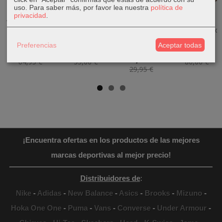
uso.
Para saber más, por favor lea nuestra
política de
privacidad
.
Vestido Puma
Sandalias
Sandalias
Zapatillas
TeamLIGA
Chiruca DAKAR
Havaianas
Adidas Grand
Padel Dress...
23...
Flash Urban
Court 2.0...
Plus...
Preferencias
Aceptar todas
37,95 €
48,95 €
59,90 €
19,95 €
64,95 €
55,00 €
80,00 €
29,95 €
¡Encuentra ofertas en los productos de las mejores
marcas deportivas al mejor precio!
Distribuidores de
:
Nike
-
Adidas
-
New Balance
-
Asics
-
Brooks
-
Mizuno
-
Hoka One One
-
Puma
-
Vans
-
Converse
-
Under Armour
-