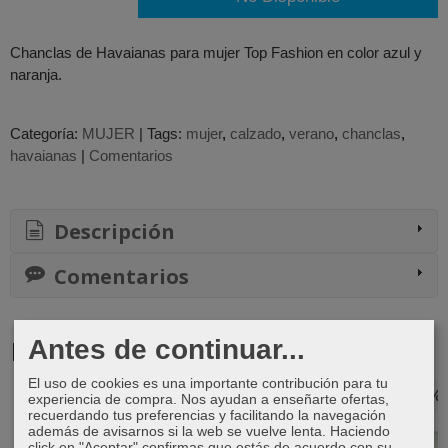
Chanclas de Havaianas para mujer Top Fashion en color azul y
naranja.
Categoría:
MUJER
|
Tags:
mujer
calzado
verano
chanclas
havaianas
|
Comentarios
Descripción
Comentarios
Productos Relacionados
Antes de continuar...
El uso de cookies es una importante contribución para tu
-42 %
-11 %
-33 %
-25 %
experiencia de compra. Nos ayudan a enseñarte ofertas,
recuerdando tus preferencias y facilitando la navegación
además de avisarnos si la web se vuelve lenta. Haciendo
click en "Aceptar" confirmas que estás de acuerdo con su