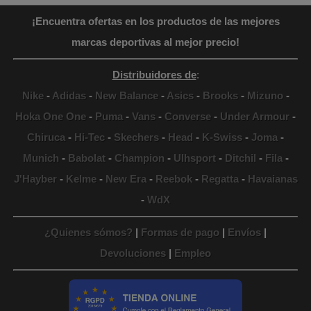
¡Encuentra ofertas en los productos de las mejores
marcas deportivas al mejor precio!
Distribuidores de
:
Nike
-
Adidas
-
New Balance
-
Asics
-
Brooks
-
Mizuno
-
Hoka One One
-
Puma
-
Vans
-
Converse
-
Under Armour
-
Chiruca
-
Hi-Tec
-
Skechers
-
Head
-
K-Swiss
-
Joma
-
Munich
-
Babolat
-
Champion
-
Ulhsport
-
Ditchil
-
Fila
-
J'Hayber
-
Kelme
-
New Era
-
Reebok
-
Regatta
-
Havaianas
-
WdX
¿Quienes sómos?
|
Formas de pago
|
Envíos
|
Devoluciones
|
Empleo