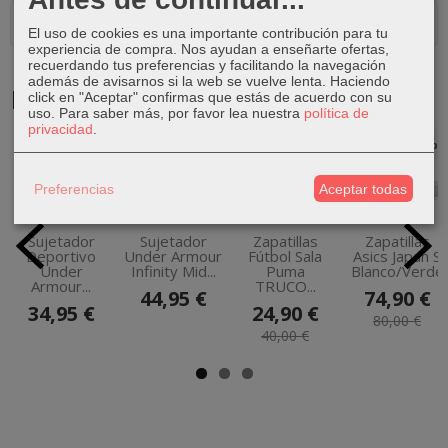
Comentarios
El uso de cookies es una importante contribución para tu
experiencia de compra. Nos ayudan a enseñarte ofertas,
recuerdando tus preferencias y facilitando la navegación
además de avisarnos si la web se vuelve lenta. Haciendo
Productos Relacionados
click en "Aceptar" confirmas que estás de acuerdo con su
uso.
Para saber más, por favor lea nuestra
política de
privacidad
.
-38 %
-6 %
Preferencias
Aceptar todas
Sujetador
Sujetador
Zapatillas
Zapatillas
Deportivo
Under Armour
Fútbol Sala
Asics Japan S
Under
Infinity Mid...
Puma
Blanco/Verde
Armour...
TRUCO...
44,95 €
74,90 €
34,95 €
24,90 €
80,00 €
40,00 €