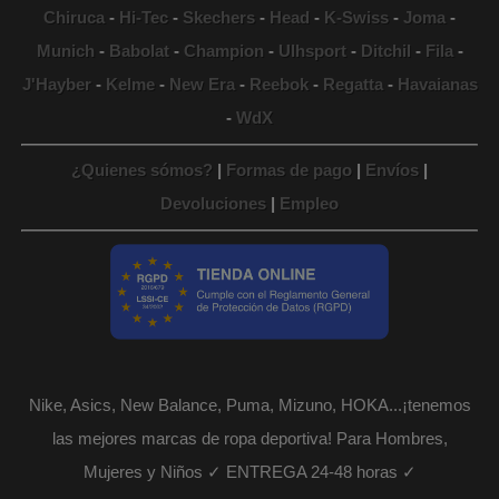
Chiruca
-
Hi-Tec
-
Skechers
-
Head
-
K-Swiss
-
Joma
-
Munich
-
Babolat
-
Champion
-
Ulhsport
-
Ditchil
-
Fila
-
J'Hayber
-
Kelme
-
New Era
-
Reebok
-
Regatta
-
Havaianas
-
WdX
¿Quienes sómos?
|
Formas de pago
|
Envíos
|
Devoluciones
|
Empleo
Nike, Asics, New Balance, Puma, Mizuno, HOKA...¡tenemos
las mejores marcas de ropa deportiva! Para Hombres,
Mujeres y Niños ✓ ENTREGA 24-48 horas ✓