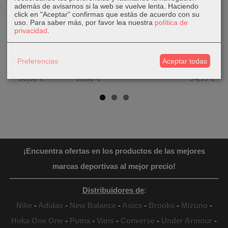
además de avisarnos si la web se vuelve lenta. Haciendo
click en "Aceptar" confirmas que estás de acuerdo con su
uso.
Para saber más, por favor lea nuestra
política de
Zapatillas
Zapatillas
Zapatillas
Sudadera
privacidad
.
Puma ST
Puma
Puma Rickie Jr
Puma
Runner v3
Courtflex v3
Negras
Essentials
Piel...
PS...
Elevated...
29,90 €
Preferencias
Aceptar todas
34,90 €
23,90 €
39,95 €
40,00 €
50,00 €
30,00 €
54,95 €
¡Encuentra ofertas en los productos de las mejores
marcas deportivas al mejor precio!
Distribuidores de
:
Nike
-
Adidas
-
New Balance
-
Asics
-
Brooks
-
Mizuno
-
Hoka One One
-
Puma
-
Vans
-
Converse
-
Under Armour
-