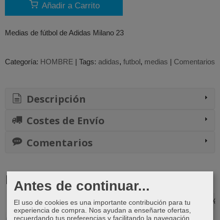
Añadir a Carrito
Medias de fútbol de Adidas Milano 23
Categoría:
HOMBRE
|
Tags:
adidas
futbol
medias
|
Comentarios
Descripción
Costes de Envío
Comentarios
Productos Relacionados
Antes de continuar...
-30 %
-20 %
-25 %
-27 %
El uso de cookies es una importante contribución para tu
experiencia de compra. Nos ayudan a enseñarte ofertas,
recuerdando tus preferencias y facilitando la navegación