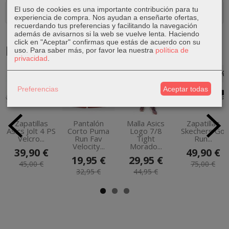
El uso de cookies es una importante contribución para tu
Comentarios
experiencia de compra. Nos ayudan a enseñarte ofertas,
recuerdando tus preferencias y facilitando la navegación
además de avisarnos si la web se vuelve lenta. Haciendo
click en "Aceptar" confirmas que estás de acuerdo con su
Productos Relacionados
uso.
Para saber más, por favor lea nuestra
política de
privacidad
.
-11 %
-39 %
-33 %
-33 %
Preferencias
Aceptar todas
Zapatillas
Pantalón
Malla Asics
Zapatillas
Asics Jolt 4 PS
Corto Puma
Logo 7/8
Skechers Go
Velcro...
Run Fav
Tight
Run...
Velocity...
Morado...
39,90 €
49,90 €
19,95 €
29,95 €
45,00 €
75,00 €
32,95 €
44,95 €