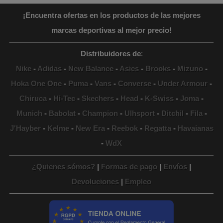
¡Encuentra ofertas en los productos de las mejores
marcas deportivas al mejor precio!
Distribuidores de
:
Nike
-
Adidas
-
New Balance
-
Asics
-
Brooks
-
Mizuno
-
Hoka One One
-
Puma
-
Vans
-
Converse
-
Under Armour
-
Chiruca
-
Hi-Tec
-
Skechers
-
Head
-
K-Swiss
-
Joma
-
Munich
-
Babolat
-
Champion
-
Ulhsport
-
Ditchil
-
Fila
-
J'Hayber
-
Kelme
-
New Era
-
Reebok
-
Regatta
-
Havaianas
-
WdX
¿Quienes sómos?
|
Formas de pago
|
Envíos
|
Devoluciones
|
Empleo