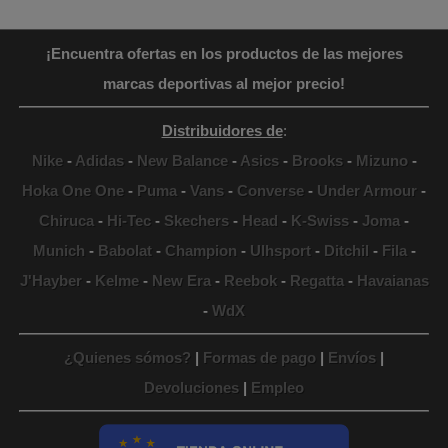
¡Encuentra ofertas en los productos de las mejores
marcas deportivas al mejor precio!
Distribuidores de
:
Nike
-
Adidas
-
New Balance
-
Asics
-
Brooks
-
Mizuno
-
Hoka One One
-
Puma
-
Vans
-
Converse
-
Under Armour
-
Chiruca
-
Hi-Tec
-
Skechers
-
Head
-
K-Swiss
-
Joma
-
Munich
-
Babolat
-
Champion
-
Ulhsport
-
Ditchil
-
Fila
-
J'Hayber
-
Kelme
-
New Era
-
Reebok
-
Regatta
-
Havaianas
-
WdX
¿Quienes sómos?
|
Formas de pago
|
Envíos
|
Devoluciones
|
Empleo