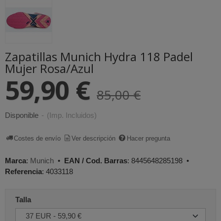
Zapatillas Munich Hydra 118 Padel
Mujer Rosa/Azul
59,90 €
85,00 €
Disponible
-
(Imp. Incluidos)
Costes de envío
Ver descripción
Hacer pregunta
Marca
:
Munich
•
EAN / Cod. Barras
:
8445648285198
•
Referencia
:
4033118
Talla