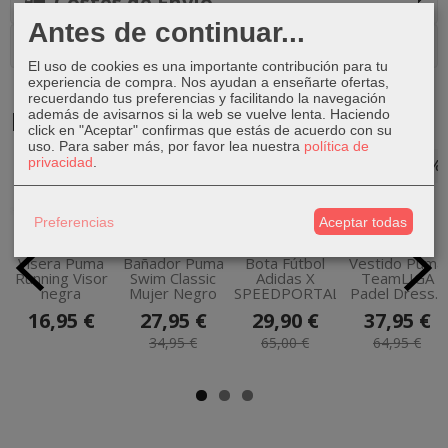
Costes de Envío
Antes de continuar...
Comentarios
El uso de cookies es una importante contribución para tu
experiencia de compra. Nos ayudan a enseñarte ofertas,
recuerdando tus preferencias y facilitando la navegación
Productos Relacionados
además de avisarnos si la web se vuelve lenta. Haciendo
click en "Aceptar" confirmas que estás de acuerdo con su
uso.
Para saber más, por favor lea nuestra
política de
privacidad
.
-20 %
-54 %
-42 %
Preferencias
Aceptar todas
Visera Puma
Bañador Puma
Bota Fútbol
Vestido Puma
Running Visor
Swim Classic
Adidas X
TeamLIGA
negra
Mujer Negro
SPEEDPORTAL.3...
Padel Dress...
16,95 €
27,95 €
29,90 €
37,95 €
34,95 €
65,00 €
64,95 €